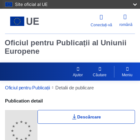
Site oficial al UE
română
Conectați-vă
Oficiul pentru Publicații al Uniunii
Europene
Ajutor
Căutare
Meniu
Oficiul pentru Publicații
Detalii de publicare
Publication Detail Actions Portlet
Publication detail
Descărcare