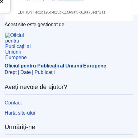
EDITION : 4c2ba95c-825b-11f0-9af8-01aa75ed71a1
Acest site este gestionat de:
EDITION : df41a1ab-a90b-11f0-89c6-01aa75ed71a1
Oficiul pentru Publicații al Uniunii Europene
Oficiul pentru Publicații al Uniunii Europene
Drept | Date | Publicații
Aveți nevoie de ajutor?
Contact
Harta site-ului
Urmăriți-ne