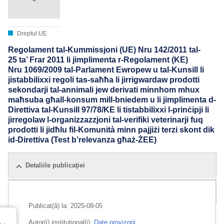
Dreptul UE
Regolament tal-Kummissjoni (UE) Nru 142/2011 tal-
25 ta’ Frar 2011 li jimplimenta r-Regolament (KE)
Nru 1069/2009 tal-Parlament Ewropew u tal-Kunsill li
jistabbilixxi regoli tas-saħħa li jirrigwardaw prodotti
sekondarji tal-annimali jew derivati minnhom mhux
maħsuba għall-konsum mill-bniedem u li jimplimenta d-
Direttiva tal-Kunsill 97/78/KE li tistabbilixxi l-prinċipji li
jirregolaw l-organizzazzjoni tal-verifiki veterinarji fuq
prodotti li jidħlu fil-Komunità minn pajjiżi terzi skont dik
id-Direttiva (Test b’relevanza għaż-ŻEE)
Detaliile publicaţiei
Toate ediții
Publicat(ă) la:
2025-08-05
Autor(i) instituţional(i):
Date provizorii