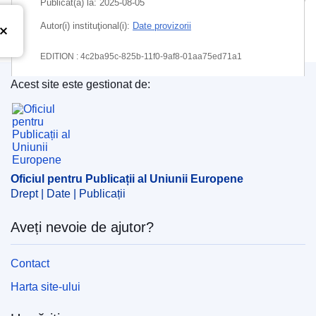
Publicat(ă) la:
2025-08-05
Autor(i) instituţional(i):
Date provizorii
EDITION : 4c2ba95c-825b-11f0-9af8-01aa75ed71a1
Acest site este gestionat de:
EDITION : df41a1ab-a90b-11f0-89c6-01aa75ed71a1
Oficiul pentru Publicații al Uniunii Europene
Oficiul pentru Publicații al Uniunii Europene
Drept | Date | Publicații
Aveți nevoie de ajutor?
Contact
Harta site-ului