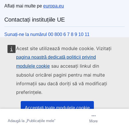
Aflați mai multe pe
europa.eu
Contactați instituțiile UE
Sunați-ne la numărul 00 800 6 7 8 9 10 11
Utilizați alte opțiuni telefonice
Acest site utilizează module cookie. Vizitați
Scrieți-ne completând formularul de contact
pagina noastră dedicată politicii privind
Veniți să discutăm la unul din centrele UE
sau accesați linkul din
modulele cookie
subsolul oricărei pagini pentru mai multe
Rețele sociale
informații sau dacă doriți să vă modificați
preferințele.
Descoperiți canalele UE pe rețelele sociale
Instituțiile și organismele UE
Acceptați toate modulele cookie
Adaugă la „Publicațiile mele”
Creați o alertă
More
Acceptați doar cookie-urile esențiale
Găsiți o instituție/un organism UE