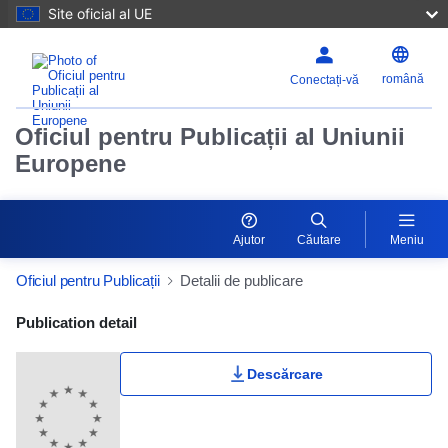
Site oficial al UE
română
Conectați-vă
Oficiul pentru Publicații al Uniunii
Europene
Ajutor
Căutare
Meniu
Oficiul pentru Publicații
Detalii de publicare
Publication Detail Actions Portlet
Publication detail
Descărcare