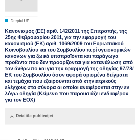
Dreptul UE
Κανονισμός (ΕΕ) αριθ. 142/2011 της Επιτροπής, της
25ης Φεβρουαρίου 2011, για την εφαρμογή του
κανονισμού (ΕΚ) αριθ. 1069/2009 του Ευρωπαϊκού
Κοινοβουλίου και του Συμβουλίου περί υγειονομικών
κανόνων για ζωικά υποπροϊόντα και παράγωγα
προϊόντα που δεν προορίζονται για κατανάλωση από
τον άνθρωπο και για την εφαρμογή της οδηγίας 97/78/
ΕΚ του Συμβουλίου όσον αφορά ορισμένα δείγματα
και τεμάχια που εξαιρούνται από κτηνιατρικούς
ελέγχους στα σύνορα οι οποίοι αναφέρονται στην εν
λόγω οδηγία (Κείμενο που παρουσιάζει ενδιαφέρον
για τον ΕΟΧ)
Detaliile publicaţiei
Toate ediții