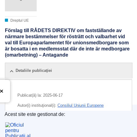
Dreptul UE
Förslag till RÅDETS DIREKTIV om fastställande av
närmare bestämmelser för rösträtt och valbarhet vid
val till Europaparlamentet för unionsmedborgare som
är bosatta i en medlemsstat där de inte är medborgare
(omarbetning) – Antagande
Detaliile publicaţiei
Publicat(ă) la:
2025-06-17
Autor(i) instituţional(i):
Consiliul Uniunii Europene
Acest site este gestionat de:
IMMC : ST 9643 2025 INIT
Oficiul pentru Publicații al Uniunii Europene