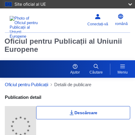
Site oficial al UE
română
Conectați-vă
Oficiul pentru Publicații al Uniunii
Europene
Ajutor
Căutare
Meniu
Oficiul pentru Publicații
Detalii de publicare
Publication Detail Actions Portlet
Publication detail
Descărcare