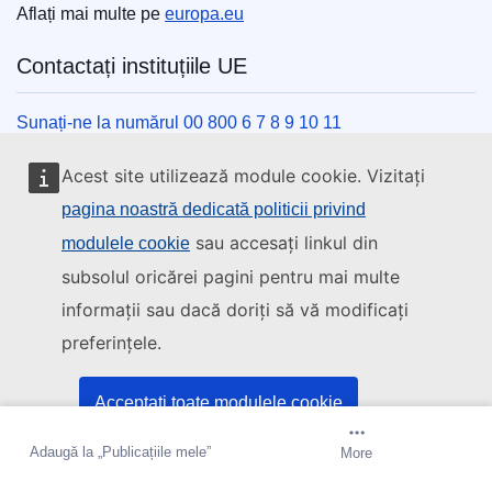
Aflați mai multe pe
europa.eu
Contactați instituțiile UE
Sunați-ne la numărul 00 800 6 7 8 9 10 11
Utilizați alte opțiuni telefonice
Acest site utilizează module cookie. Vizitați
Scrieți-ne completând formularul de contact
pagina noastră dedicată politicii privind
Veniți să discutăm la unul din centrele UE
sau accesați linkul din
modulele cookie
subsolul oricărei pagini pentru mai multe
Rețele sociale
informații sau dacă doriți să vă modificați
preferințele.
Descoperiți canalele UE pe rețelele sociale
Instituțiile și organismele UE
Acceptați toate modulele cookie
Adaugă la „Publicațiile mele”
Creați o alertă
More
Acceptați doar cookie-urile esențiale
Găsiți o instituție/un organism UE