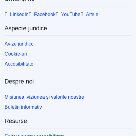
multe informații cu privire la modul în care vă
puteți imprima propria copie a publicațiilor UE,
LinkedIn
Facebook
YouTube
Altele
vă rugăm să consultați secțiunea
„Întrebări și
răspunsuri”.
Aspecte juridice
Avize juridice
Cookie-uri
Accesibilitate
Despre noi
Misiunea, viziunea și valorile noastre
Buletin informativ
Resurse