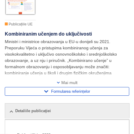
Publicațiile UE
Kombiniranim učenjem do uključivosti
Ministri i ministrice obrazovanja u EU-u donijeli su 2021.
Preporuku Vijeća o pristupima kombiniranog učenja za
visokokvalitetno i uključivo osnovnoškolsko i srednjoškolsko
obrazovanje, a uz nju i priručnik. „Kombinirano učenje” u
formalnom obrazovanju i osposobljavanju može značiti:
kombiniranje učenja u školi i drugim fizičkim okruženjima
(poduzeća, centri za osposobljavanje, učenje na daljinu,
Mai mult
Formularea referințelor
Detaliile publicaţiei
Publicații pe aceeași temă