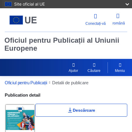
Site oficial al UE
română
Conectați-vă
Oficiul pentru Publicații al Uniunii
Europene
Ajutor
Căutare
Meniu
Oficiul pentru Publicații
Detalii de publicare
Publication Detail Actions Portlet
Publication detail
Descărcare