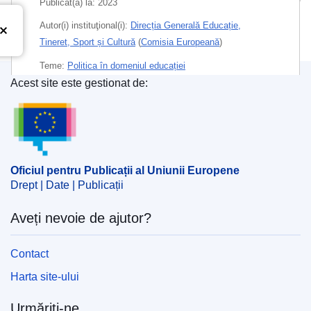
Publicat(ă) la:
2023
Autor(i) instituţional(i):
Direcția Generală Educație,
Tineret, Sport și Cultură
(
Comisia Europeană
)
Teme:
Politica în domeniul educației
Acest site este gestionat de:
Subiecte:
calitatea învățământului
,
formare profesională
Oficiul pentru Publicații al Uniunii Europene
,
integrare socială
,
organizarea învățământului
,
învățământ la domiciliu
,
învățământ primar
,
învățământ
secundar
Oficiul pentru Publicații al Uniunii Europene
Drept | Date | Publicații
PDF
Aveți nevoie de ajutor?
Released on EU publications website:
2023-01-06
Contact
Harta site-ului
Această publicație poate fi descărcată în
format web (PDF) și în format de calitate
Urmăriți-ne
optimă pentru tipărire (PDF/X). Pentru mai