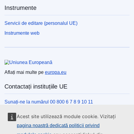
Instrumente
Servicii de editare (personalul UE)
Instrumente web
Uniunea Europeană
Aflați mai multe pe
europa.eu
Contactați instituțiile UE
Sunați-ne la numărul 00 800 6 7 8 9 10 11
Utilizați alte opțiuni telefonice
Acest site utilizează module cookie. Vizitați
Scrieți-ne completând formularul de contact
pagina noastră dedicată politicii privind
Veniți să discutăm la unul din centrele UE