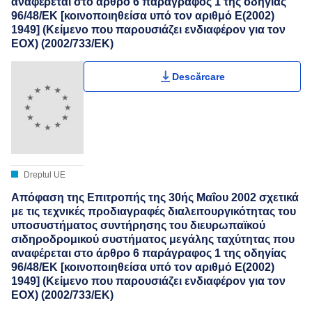
αναφέρεται στο άρθρο 6 παράγραφος 1 της οδηγίας
96/48/ΕΚ [κοινοποιηθείσα υπό τον αριθμό Ε(2002)
1949] (Κείμενο που παρουσιάζει ενδιαφέρον για τον
ΕΟΧ) (2002/733/ΕΚ)
Descărcare
Dreptul UE
Απόφαση της Επιτροπής της 30ής Μαΐου 2002 σχετικά
με τις τεχνικές προδιαγραφές διαλειτουργικότητας του
υποσυστήματος συντήρησης του διευρωπαϊκού
σιδηροδρομικού συστήματος μεγάλης ταχύτητας που
αναφέρεται στο άρθρο 6 παράγραφος 1 της οδηγίας
96/48/ΕΚ [κοινοποιηθείσα υπό τον αριθμό Ε(2002)
1949] (Κείμενο που παρουσιάζει ενδιαφέρον για τον
ΕΟΧ) (2002/733/ΕΚ)