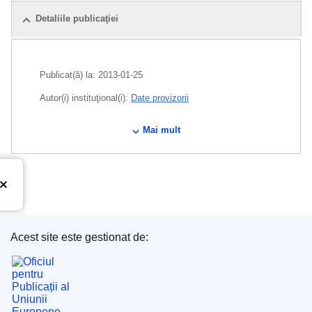
Detaliile publicaţiei
Publicat(ă) la:
2013-01-25
Autor(i) instituţional(i):
Date provizorii
CELEX : 02002D0733-20130125
Mai mult
ELI :
dec/2002/733/2013-01-25
Acest site este gestionat de:
Oficiul pentru Publicații al Uniunii Europene