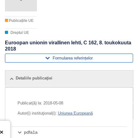
Publicațiile UE
Dreptul UE
Euroopan unionin virallinen lehti, C 162, 8. toukokuuta
2018
Formularea referințelor
Detaliile publicaţiei
Publicații pe aceeași temă
Publicat(ă) la:
2018-05-08
Pachet
Autor(i) instituţional(i):
Uniunea Europeană
pdfa1a