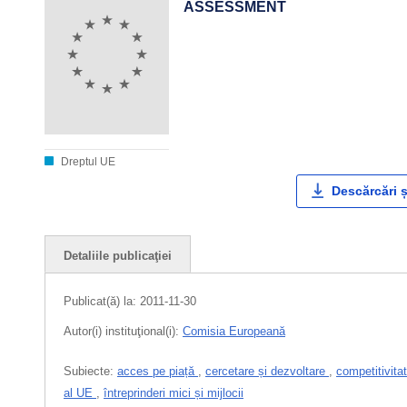
ASSESSMENT
Dreptul UE
Descărcări ș
Detaliile publicaţiei
Publicat(ă) la:
2011-11-30
Autor(i) instituţional(i):
Comisia Europeană
Subiecte:
acces pe piață
,
cercetare și dezvoltare
,
competitivita
al UE
,
întreprinderi mici și mijlocii