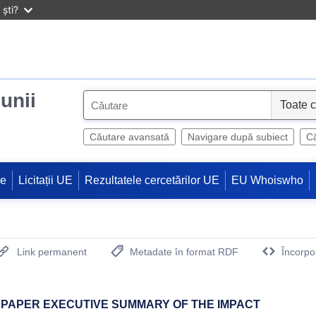
ști?
iunii
S
e
l
Căutare avansată
Navigare după subiect
Că
e
c
ne
Licitații UE
Rezultatele cercetărilor UE
EU Whoiswho
t
Link permanent
Metadate în format RDF
Încorpo
(Deschide o fereastra noua)
 PAPER EXECUTIVE SUMMARY OF THE IMPACT