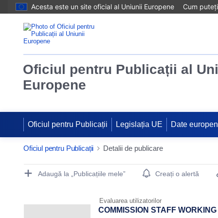
Acesta este un site oficial al Uniunii Europene
Cum puteți 
Oficiul pentru Publicații al Un
Europene
Oficiul pentru Publicații
Legislația UE
Date europe
Oficiul pentru Publicații
Detalii de publicare
Publication Detail Actions Portlet
Adaugă la „Publicațiile mele”
Creați o alertă
Evaluarea utilizatorilor
COMMISSION STAFF WORKING