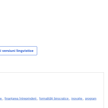
i versiuni lingvistice
te
,
finanțarea întreprinderii
,
formalități birocratice
,
inovație
,
program