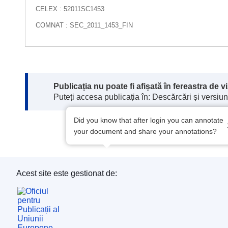
CELEX : 52011SC1453
COMNAT : SEC_2011_1453_FIN
Note:
Publicația nu poate fi afișată în fereastra de 
Puteți accesa publicația în: Descărcări și versiuni
Did you know that after login you can annotate
your document and share your annotations?
Acest site este gestionat de:
Oficiul pentru Publicații al Uniunii Europene