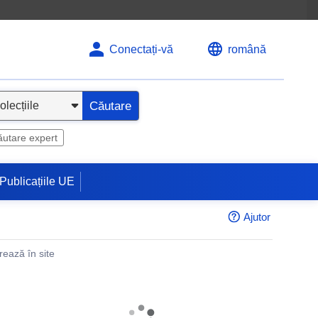
Conectați-vă
română
Căutare
utare expert
Publicațiile UE
Ajutor
rează în site