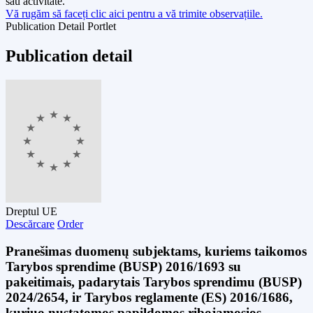
sau activitate.
Vă rugăm să faceți clic aici pentru a vă trimite observațiile.
Publication Detail Portlet
Publication detail
Dreptul UE
Descărcare
Order
Pranešimas duomenų subjektams, kuriems taikomos
Tarybos sprendime (BUSP) 2016/1693 su
pakeitimais, padarytais Tarybos sprendimu (BUSP)
2024/2654, ir Tarybos reglamente (ES) 2016/1686,
kuriuo nustatomos papildomos ribojamosios