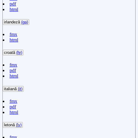
pdf
html
irlandeză
(ga)
fmx
html
croată
(hr)
fmx
pdf
html
italiană
(it)
fmx
pdf
html
letonă
(lv)
fmx