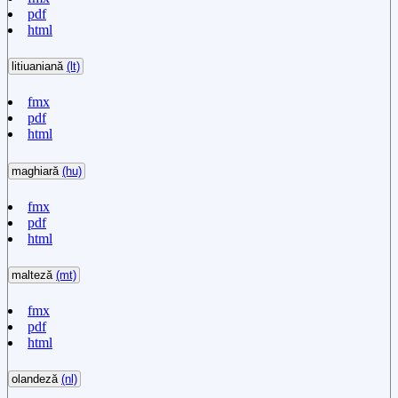
pdf
html
litiuaniană
(lt)
fmx
pdf
html
maghiară
(hu)
fmx
pdf
html
malteză
(mt)
fmx
pdf
html
olandeză
(nl)