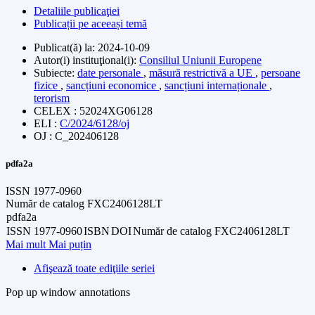
Detaliile publicaţiei
Publicații pe aceeași temă
Publicat(ă) la:
2024-10-09
Autor(i) instituţional(i):
Consiliul Uniunii Europene
Subiecte:
date personale
,
măsură restrictivă a UE
,
persoane
fizice
,
sancțiuni economice
,
sancțiuni internaționale
,
terorism
CELEX : 52024XG06128
ELI :
C/2024/6128/oj
OJ : C_202406128
pdfa2a
ISSN
1977-0960
Număr de catalog
FXC2406128LT
pdfa2a
ISSN
1977-0960
ISBN
DOI
Număr de catalog
FXC2406128LT
Mai mult
Mai puțin
Afişează toate ediţiile seriei
Pop up window annotations