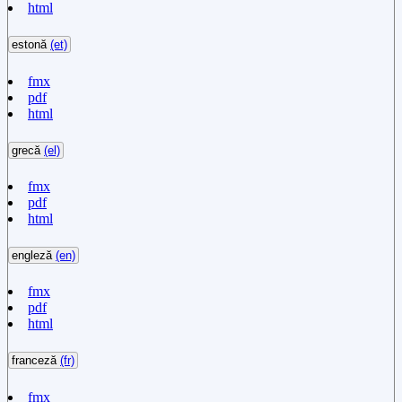
html
estonă
(et)
fmx
pdf
html
grecă
(el)
fmx
pdf
html
engleză
(en)
fmx
pdf
html
franceză
(fr)
fmx