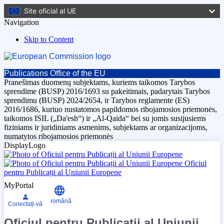
Site oficial al UE
Navigation
Skip to Content
Publications Office of the EU
Pranešimas duomenų subjektams, kuriems taikomos Tarybos
sprendime (BUSP) 2016/1693 su pakeitimais, padarytais Tarybos
sprendimu (BUSP) 2024/2654, ir Tarybos reglamente (ES)
2016/1686, kuriuo nustatomos papildomos ribojamosios priemonės,
taikomos ISIL („Da'esh“) ir „Al-Qaida“ bei su jomis susijusiems
fiziniams ir juridiniams asmenims, subjektams ar organizacijoms,
numatytos ribojamosios priemonės
DisplayLogo
Oficiul
pentru Publicații al Uniunii Europene
MyPortal
română
Conectați-vă
Oficiul pentru Publicații al Uniunii