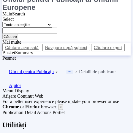
Europene
MainSearch
Select
Căutare
Mai multe
Căutare avansată
Navigare după subiect
Căutare expert
Ajutor
Căutare
Meniu
BasketSummary
Pesmet
Oficiul pentru Publicații
Detalii de publicare
Ajutor
Menu Display
Afișare Conținut Web
For a better user experience please update your browser or use
Chrome
or
Firefox
browser.
×
Publication Detail Actions Portlet
Utilități