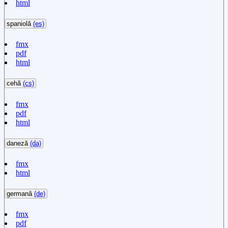
html
spaniolă
(es)
fmx
pdf
html
cehă
(cs)
fmx
pdf
html
daneză
(da)
fmx
html
germană
(de)
fmx
pdf