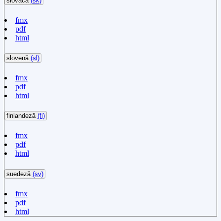
slovacă
(sk)
fmx
pdf
html
slovenă
(sl)
fmx
pdf
html
finlandeză
(fi)
fmx
pdf
html
suedeză
(sv)
fmx
pdf
html