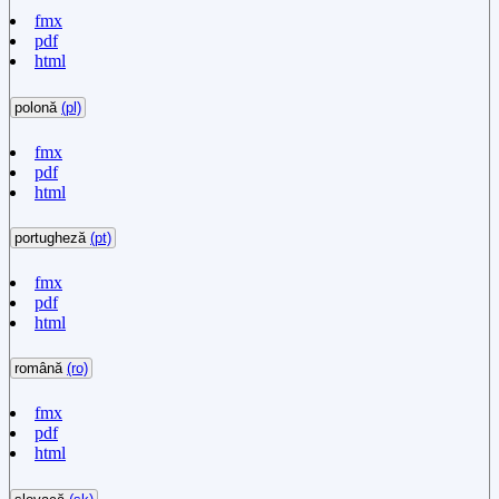
fmx
pdf
html
polonă
(pl)
fmx
pdf
html
portugheză
(pt)
fmx
pdf
html
română
(ro)
fmx
pdf
html