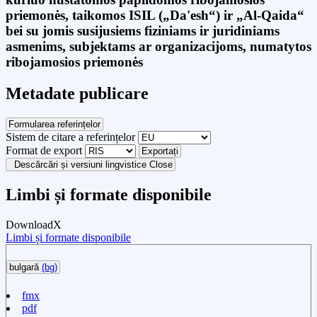
priemonės, taikomos ISIL („Da'esh“) ir „Al-Qaida“
bei su jomis susijusiems fiziniams ir juridiniams
asmenims, subjektams ar organizacijoms, numatytos
ribojamosios priemonės
Metadate publicare
Formularea referințelor
Sistem de citare a referințelor
Format de export
Exportați
Descărcări și versiuni lingvistice
Close
Limbi și formate disponibile
Download
X
Limbi și formate disponibile
bulgară
(bg)
fmx
pdf