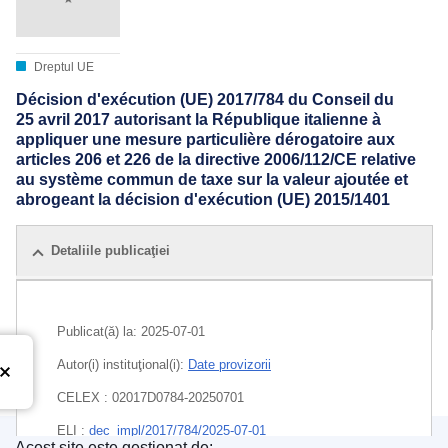
Dreptul UE
Décision d'exécution (UE) 2017/784 du Conseil du
25 avril 2017 autorisant la République italienne à
appliquer une mesure particulière dérogatoire aux
articles 206 et 226 de la directive 2006/112/CE relative
au système commun de taxe sur la valeur ajoutée et
abrogeant la décision d'exécution (UE) 2015/1401
Detaliile publicaţiei
Toate ediții
Publicat(ă) la:
2025-07-01
Autor(i) instituţional(i):
Date provizorii
CELEX : 02017D0784-20250701
ELI :
dec_impl/2017/784/2025-07-01
Acest site este gestionat de: