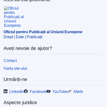
Oficiul pentru Publicații al Uniunii Europene
EDITION : 652b9480-3d10-11ee-aaec-01aa75ed71a1
EDITION : ea3ae000-d80e-11ea-adf7-01aa75ed71a1
Oficiul pentru Publicații al Uniunii Europene
Drept | Date | Publicații
Aveți nevoie de ajutor?
Contact
Harta site-ului
Urmăriți-ne
LinkedIn
Facebook
YouTube
Altele
Aspecte juridice