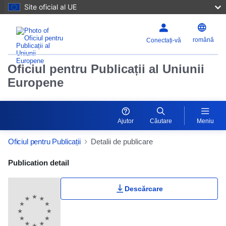
Site oficial al UE
română
Conectați-vă
Oficiul pentru Publicații al Uniunii
Europene
Ajutor
Căutare
Meniu
Oficiul pentru Publicații
Detalii de publicare
Publication Detail Actions Portlet
Publication detail
Descărcare