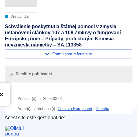
Dreptul UE
Schválenie poskytnutia štátnej pomoci v zmysle
ustanovení článkov 107 a 108 Zmluvy o fungovaní
Európskej únie – Prípady, proti ktorým Komisia
nevzniesla námietky – SA.113358
Formularea referințelor
Detaliile publicaţiei
Publicat(ă) la:
2025-03-04
Autor(i) instituţional(i):
Comisia Europeană
,
Direcția
Generală Concurență
(
Comisia Europeană
)
Acest site este gestionat de:
Oficiul pentru Publicații al Uniunii Europene
Subiecte:
ajutor de stat
,
controlul ajutorului de stat
,
informații
,
politica comunicațiilor
,
Slovenia