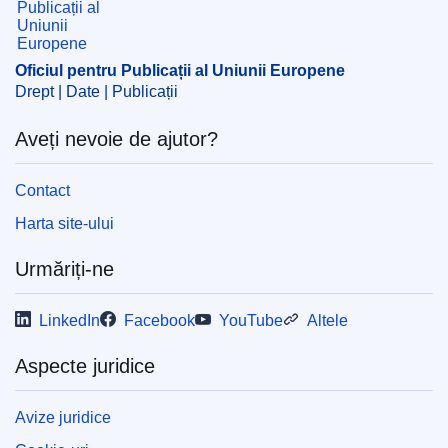
CELEX : 52025AS113358
ELI :
C/2025/1480/oj
Oficiul pentru Publicații al Uniunii Europene
Drept | Date | Publicații
OJ : C_202501480
IMMC : C(2024)8415/3960188
Aveți nevoie de ajutor?
Contact
pdfa2a
Afişează toate ediţiile seriei
Harta site-ului
Urmăriți-ne
LinkedIn
Facebook
YouTube
Altele
Aspecte juridice
Avize juridice