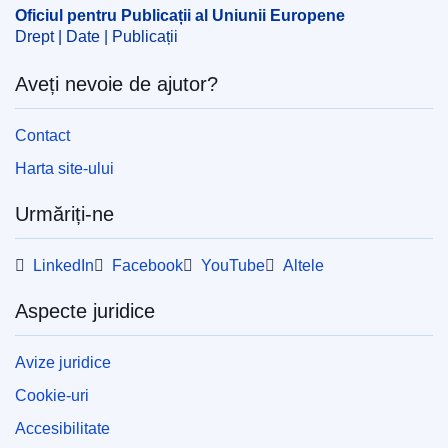
OJ : C_202404045
Oficiul pentru Publicații al Uniunii Europene
IMMC : P9_CR(2019)11-28
Drept | Date | Publicații
Aveți nevoie de ajutor?
pdfa2a
Afişează toate ediţiile seriei
Contact
View all acts from same session in Eur-Lex
Harta site-ului
Urmăriți-ne
LinkedIn
Facebook
YouTube
Altele
Aspecte juridice
Avize juridice
Cookie-uri
Accesibilitate