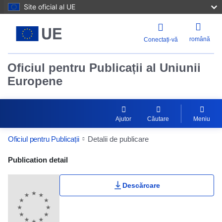
Site oficial al UE
română
Conectați-vă
Oficiul pentru Publicații al Uniunii
Europene
Ajutor
Căutare
Meniu
Oficiul pentru Publicații
Detalii de publicare
Publication Detail Actions Portlet
Publication detail
Descărcare