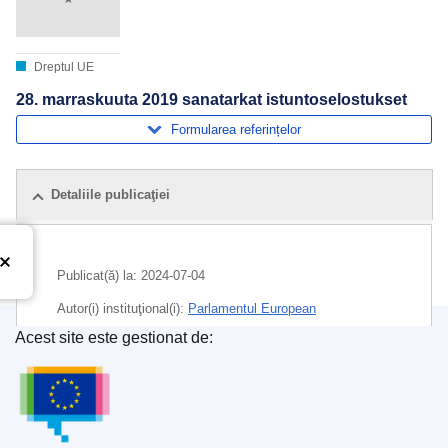
Dreptul UE
28. marraskuuta 2019 sanatarkat istuntoselostukset
Formularea referințelor
Detaliile publicaţiei
Publicat(ă) la:
2024-07-04
Autor(i) instituţional(i):
Parlamentul European
Acest site este gestionat de:
Subiecte:
dezbateri parlamentare
,
Parlamentul European
Oficiul pentru Publicații al Uniunii Europene
CELEX : C/2024/04045
ELI :
C/2024/4045/oj