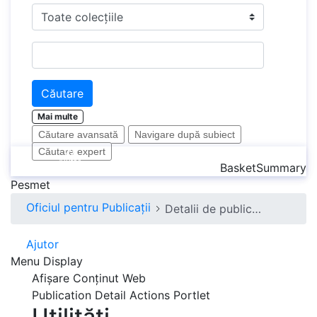
Căutare
Mai multe
Căutare avansată
Navigare după subiect
Căutare expert
Ajutor
Căutare
Meniu
BasketSummary
Pesmet
Oficiul pentru Publicații
Detalii de publicare
Ajutor
Menu Display
Afișare Conținut Web
Publication Detail Actions Portlet
Utilități