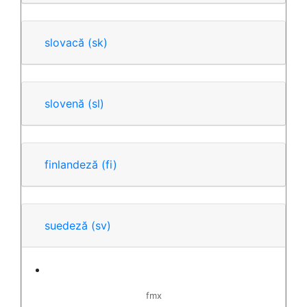
slovacă
(sk)
slovenă
(sl)
finlandeză
(fi)
suedeză
(sv)
fmx