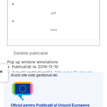
pdf
html
Detaliile publicaţiei
Pop up window annotations
Publicat(ă) la:
2019-12-10
Autor(i) instituţional(i):
Tribunalul
(
Curtea de
Acest site este gestionat de:
Justiție a Uniunii Europene
)
Oficiul pentru Publicații al Uniunii Europene
Subiecte:
dreptul mărcilor comerciale
,
eveniment comercial
,
eveniment cultural
,
marcă comercială înregistrată
,
marcă UE
,
publicitate
Oficiul pentru Publicații al Uniunii Europene
CELEX : 62019TN0836