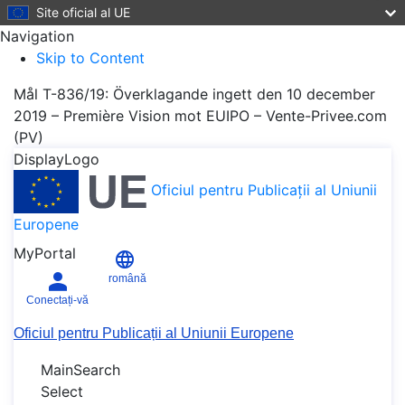
Site oficial al UE
Navigation
Skip to Content
Mål T-836/19: Överklagande ingett den 10 december
2019 – Première Vision mot EUIPO – Vente-Privee.com
(PV)
DisplayLogo
Oficiul pentru Publicații al Uniunii
Europene
MyPortal
română
Conectați-vă
Oficiul pentru Publicații al Uniunii Europene
MainSearch
Select