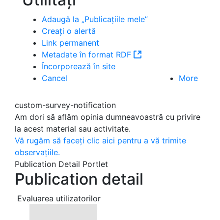
Adaugă la „Publicațiile mele”
Publication Detail Actions Portlet
Creați o alertă
Link permanent
Metadate în format RDF
(Deschide o fereastr
Încorporează în site
Cancel
More
custom-survey-notification
Am dori să aflăm opinia dumneavoastră cu privire
la acest material sau activitate.
Vă rugăm să faceți clic aici pentru a vă trimite
observațiile.
Publication Detail Portlet
Publication detail
Evaluarea utilizatorilor