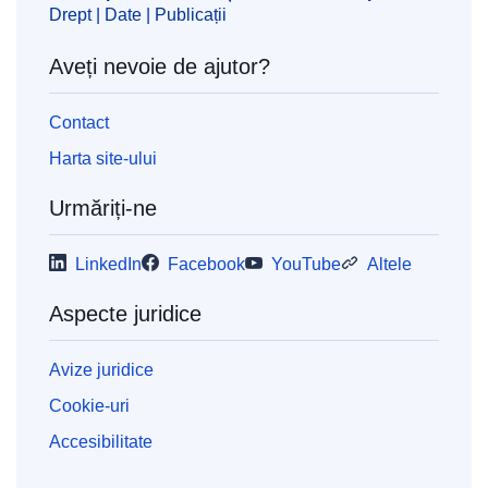
Drept | Date | Publicații
OJ : JOC_2020_045_R_0073
IMMC : REQ-T-0836-2019
Aveți nevoie de ajutor?
Contact
Mai mult
Harta site-ului
Urmăriți-ne
LinkedIn
Facebook
YouTube
Altele
Aspecte juridice
Avize juridice
Cookie-uri
Accesibilitate