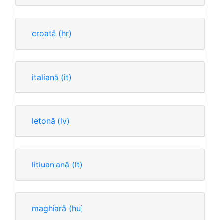
croată
(hr)
italiană
(it)
letonă
(lv)
litiuaniană
(lt)
maghiară
(hu)