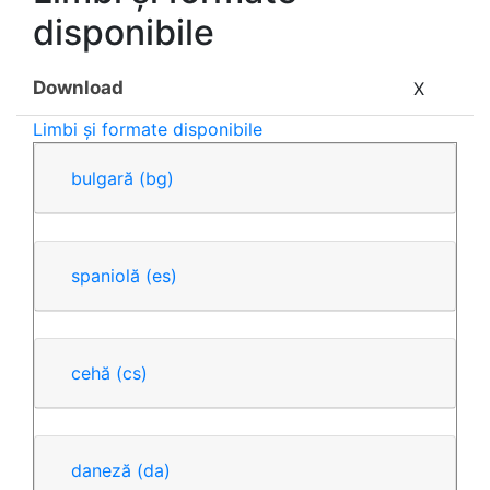
disponibile
Download
X
Limbi și formate disponibile
bulgară
(bg)
spaniolă
(es)
cehă
(cs)
daneză
(da)