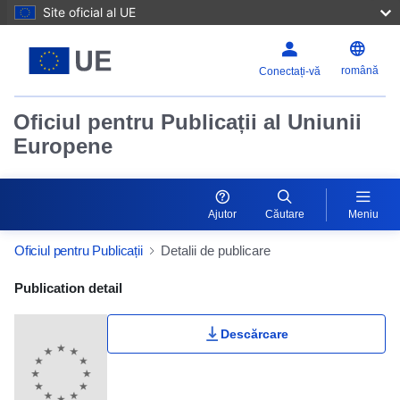
Site oficial al UE
română
Conectați-vă
Oficiul pentru Publicații al Uniunii
Europene
Ajutor
Căutare
Meniu
Oficiul pentru Publicații
Detalii de publicare
Publication Detail Actions Portlet
Publication detail
Descărcare