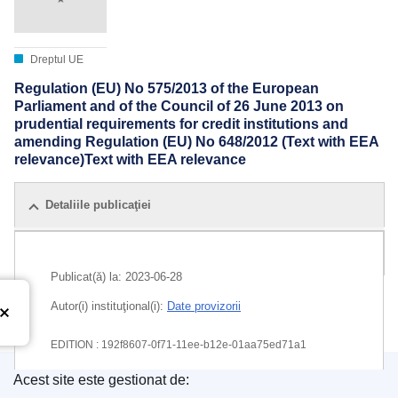
Dreptul UE
Regulation (EU) No 575/2013 of the European
Parliament and of the Council of 26 June 2013 on
prudential requirements for credit institutions and
amending Regulation (EU) No 648/2012 (Text with EEA
relevance)Text with EEA relevance
Detaliile publicaţiei
Toate ediții
Publicat(ă) la:
2023-06-28
Autor(i) instituţional(i):
Date provizorii
EDITION : 192f8607-0f71-11ee-b12e-01aa75ed71a1
Acest site este gestionat de:
EDITION : 955bd43b-ab0a-11ee-b164-01aa75ed71a1