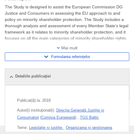
The Study is designed to assist the European Commission DG
Justice and Consumers in assessing the EU approach to and
policy on minority shareholder protection. The Study includes a
thorough analysis and assessment of every Member State’s legal
framework as it relates to minority shareholder protection, and it
focuses on all the main categories of minority shareholder rights,
namely economic,
Mai mult
Formularea referințelor
Detaliile publicaţiei
Publicații pe aceeași temă
Publicat(ă) la:
2018
Autor(i) instituţional(i):
Direcția Generală Justiție și
Consumatori
(
Comisia Europeană
)
,
TGS Baltic
Teme:
Legislație și justiție
,
Organizarea și gestionarea