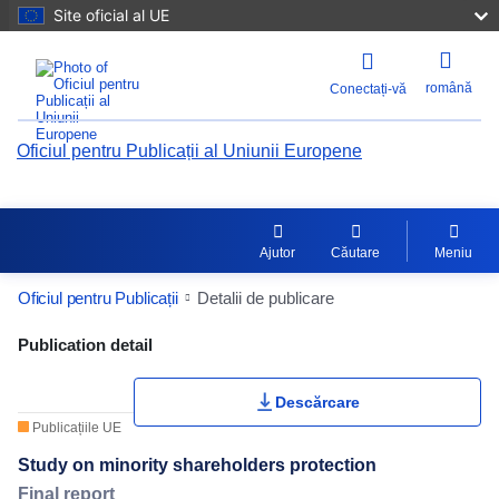
Site oficial al UE
română
Conectați-vă
Oficiul pentru Publicații al Uniunii Europene
Ajutor
Căutare
Meniu
Oficiul pentru Publicații
Detalii de publicare
Publication Detail Actions Portlet
Publication detail
Evaluarea utilizatorilor
Descărcare
Publicațiile UE
Study on minority shareholders protection
Final report