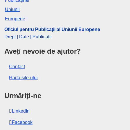
OJ : C_202402684
IMMC : P8_CR(2017)04-06
pdfa2a
Oficiul pentru Publicații al Uniunii Europene
Afişează toate ediţiile seriei
Drept | Date | Publicații
View all acts from same session in Eur-Lex
Aveți nevoie de ajutor?
Contact
Harta site-ului
Urmăriți-ne
LinkedIn
Facebook