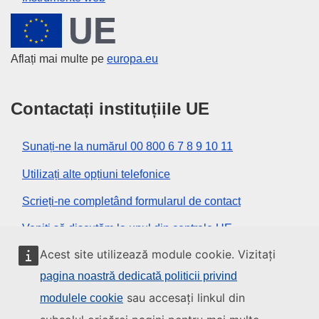
Uniunea Europeană
Aflați mai multe pe
europa.eu
Contactați instituțiile UE
Sunați-ne la numărul 00 800 6 7 8 9 10 11
Utilizați alte opțiuni telefonice
Scrieți-ne completând formularul de contact
Veniți să discutăm la unul din centrele UE
Acest site utilizează module cookie. Vizitați
Rețele sociale
pagina noastră dedicată politicii privind
sau accesați linkul din
modulele cookie
Descoperiți canalele UE pe rețelele sociale