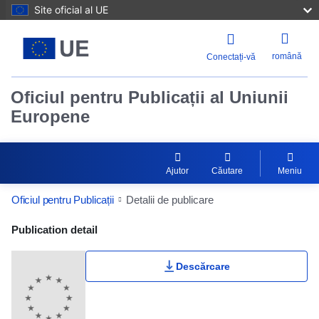
Site oficial al UE
română
Conectați-vă
Oficiul pentru Publicații al Uniunii
Europene
Ajutor
Căutare
Meniu
Oficiul pentru Publicații
Detalii de publicare
Publication Detail Actions Portlet
Publication detail
Descărcare