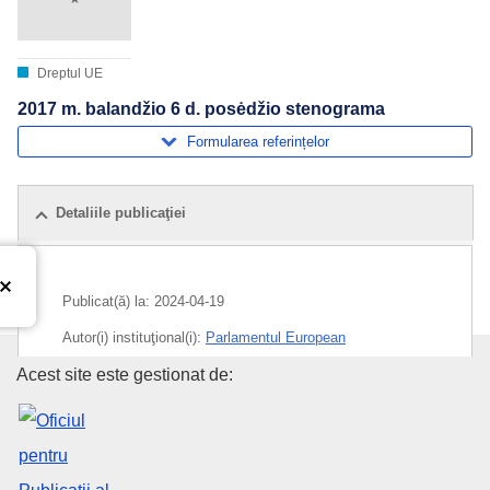
Dreptul UE
2017 m. balandžio 6 d. posėdžio stenograma
Formularea referințelor
Detaliile publicaţiei
Publicat(ă) la:
2024-04-19
Autor(i) instituţional(i):
Parlamentul European
Oficiul pentru Publicații al Uniu
Acest site este gestionat de:
Subiecte:
dezbateri parlamentare
,
Parlamentul European
CELEX : C/2024/02684
ELI :
C/2024/2684/oj