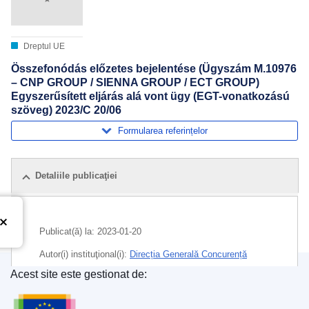
Dreptul UE
Összefonódás előzetes bejelentése (Ügyszám M.10976
– CNP GROUP / SIENNA GROUP / ECT GROUP)
Egyszerűsített eljárás alá vont ügy (EGT-vonatkozású
szöveg) 2023/C 20/06
Formularea referințelor
Detaliile publicaţiei
Publicat(ă) la:
2023-01-20
Autor(i) instituţional(i):
Direcția Generală Concurență
(
Comisia Europeană
)
,
Comisia Europeană
Acest site este gestionat de:
Oficiul pentru Publicații al Uniunii Europene
Subiecte:
concentrare economică
,
controlul monopolului