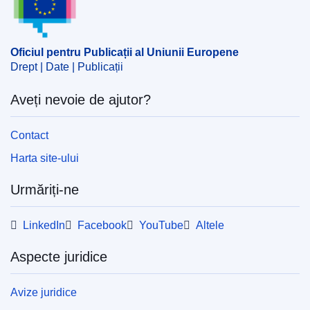
,
deșeuri periculoase
,
eliminarea rezidurilor
,
societate de
investiții
CELEX : 52023M10976
Oficiul pentru Publicații al Uniunii Europene
Drept | Date | Publicații
OJ : JOC_2023_020_R_0006
IMMC : PUB(2023)85/2491029
Aveți nevoie de ajutor?
Contact
Harta site-ului
Urmăriți-ne
LinkedIn
Facebook
YouTube
Altele
Aspecte juridice
Avize juridice