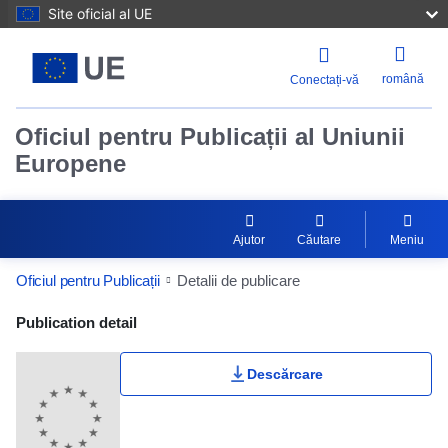
Site oficial al UE
română
Conectați-vă
Oficiul pentru Publicații al Uniunii
Europene
Ajutor
Căutare
Meniu
Oficiul pentru Publicații
Detalii de publicare
Publication Detail Actions Portlet
Publication detail
Descărcare