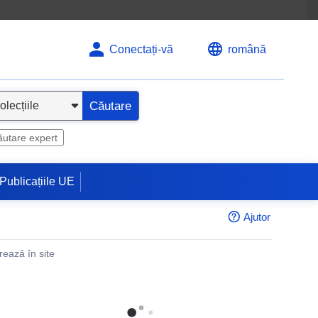
Conectați-vă
română
Căutare
utare expert
Publicațiile UE
Ajutor
rează în site