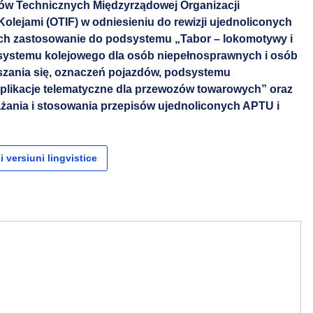
tów Technicznych Międzyrządowej Organizacji
ejami (OTIF) w odniesieniu do rewizji ujednoliconych
ch zastosowanie do podsystemu „Tabor – lokomotywy i
 systemu kolejowego dla osób niepełnosprawnych i osób
szania się, oznaczeń pojazdów, podsystemu
Aplikacje telematyczne dla przewozów towarowych” oraz
ażania i stosowania przepisów ujednoliconych APTU i
i versiuni lingvistice