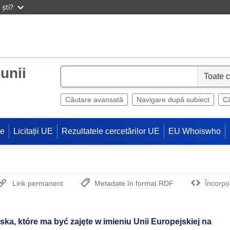
ști?
iunii
S
e
l
Căutare avansată
Navigare după subiect
Că
e
c
ne
Licitații UE
Rezultatele cercetărilor UE
EU Whoiswho
t
Link permanent
Metadate în format RDF
Încorpo
(Deschide o fereastra noua)
ka, które ma być zajęte w imieniu Unii Europejskiej na