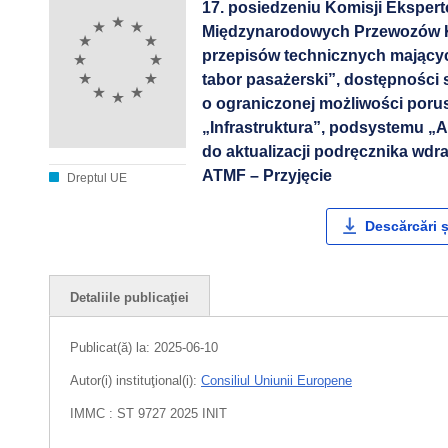
17. posiedzeniu Komisji Eksper
Międzynarodowych Przewozów Kol
przepisów technicznych mający
tabor pasażerski”, dostępności
o ograniczonej możliwości poru
„Infrastruktura”, podsystemu „
do aktualizacji podręcznika wdr
ATMF – Przyjęcie
Dreptul UE
Descărcări ș
Detaliile publicaţiei
Publicat(ă) la:
2025-06-10
Autor(i) instituţional(i):
Consiliul Uniunii Europene
IMMC : ST 9727 2025 INIT