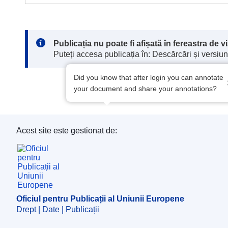
Note:
Publicația nu poate fi afișată în fereastra de 
Puteți accesa publicația în: Descărcări și versiuni
Did you know that after login you can annotate
your document and share your annotations?
Acest site este gestionat de:
Oficiul pentru Publicații al Uniunii Europene
Oficiul pentru Publicații al Uniunii Europene
Drept | Date | Publicații