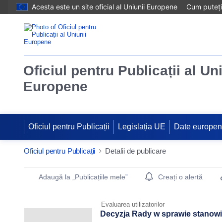
Acesta este un site oficial al Uniunii Europene
Cum puteți 
Oficiul pentru Publicații al Un
Europene
Oficiul pentru Publicații
Legislația UE
Date europe
Oficiul pentru Publicații
Detalii de publicare
Publication Detail Actions Portlet
Adaugă la „Publicațiile mele”
Creați o alertă
Evaluarea utilizatorilor
Decyzja Rady w sprawie stanowis