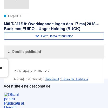
Dreptul UE
Mål T-311/18: Överklagande ingett den 17 maj 2018 –
Buck mot EUIPO – Unger Holding (BUCK)
Formularea referințelor
Detaliile publicaţiei
Publicat(ă) la:
2018-05-17
Autor(i) instituţional(i):
Tribunalul
(
Curtea de Justiție a
Uniunii Europene
)
Acest site este gestionat de:
Oficiul pentru Publicații al Uniunii Europene
Subiecte:
dreptul mărcilor comerciale
,
echipament de
iluminat
,
marcă comercială înregistrată
,
marcă UE