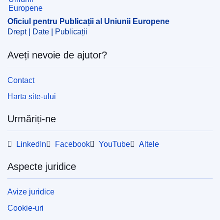
CELEX : 62018TN0311
OJ : JOC_2018_240_R_0065
Oficiul pentru Publicații al Uniunii Europene
Drept | Date | Publicații
IMMC : REQ-T-0311-2018
Aveți nevoie de ajutor?
Contact
Harta site-ului
Urmăriți-ne
LinkedIn
Facebook
YouTube
Altele
Aspecte juridice
Avize juridice
Cookie-uri