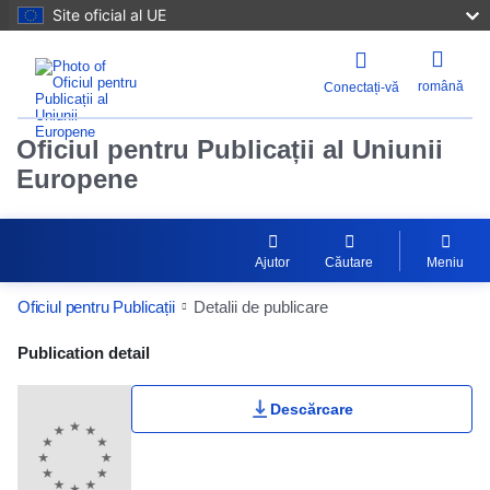
Site oficial al UE
română
Conectați-vă
Oficiul pentru Publicații al Uniunii
Europene
Ajutor
Căutare
Meniu
Oficiul pentru Publicații
Detalii de publicare
Publication Detail Actions Portlet
Publication detail
Descărcare