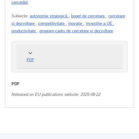
cercetării
Subiecte:
autonomie strategică
,
buget de cercetare
,
cercetare
și dezvoltare
,
competitivitate
,
inovație
,
investiție a UE
,
productivitate
,
program-cadru de cercetare și dezvoltare
PDF
PDF
Released on EU publications website:
2025-08-22