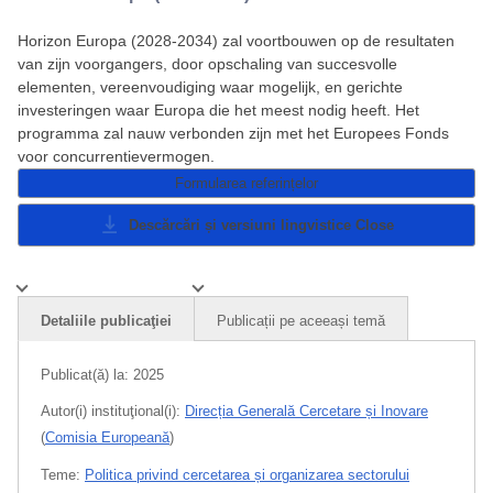
Horizon Europa (2028-2034) zal voortbouwen op de resultaten
van zijn voorgangers, door opschaling van succesvolle
elementen, vereenvoudiging waar mogelijk, en gerichte
investeringen waar Europa die het meest nodig heeft. Het
programma zal nauw verbonden zijn met het Europees Fonds
voor concurrentievermogen.
Formularea referințelor
Descărcări și versiuni lingvistice
Close
Detaliile publicaţiei
Publicații pe aceeași temă
Publicat(ă) la:
2025
Autor(i) instituţional(i):
Direcția Generală Cercetare și Inovare
(
Comisia Europeană
)
Teme:
Politica privind cercetarea și organizarea sectorului