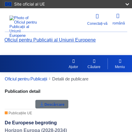
Site oficial al UE
română
Conectați-vă
Oficiul pentru Publicații al Uniunii Europene
Ajutor
Căutare
Meniu
Oficiul pentru Publicații
Detalii de publicare
Publication Detail Actions Portlet
Publication detail
Evaluarea utilizatorilor
Descărcare
Publicațiile UE
De Europese begroting
Horizon Europa (2028-2034)