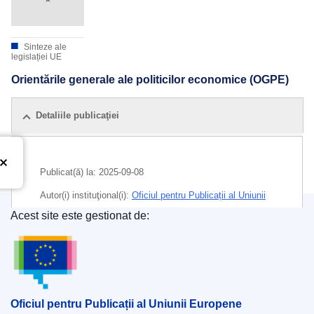
Sinteze ale
legislației UE
Orientările generale ale politicilor economice (OGPE)
Detaliile publicaţiei
Publicat(ă) la:
2025-09-08
Autor(i) instituţional(i):
Oficiul pentru Publicații al Uniunii
Europene
Acest site este gestionat de:
Oficiul pentru Publicații al Uniunii Europene
Released on EU publications website:
2025-09-08
Oficiul pentru Publicații al Uniunii Europene