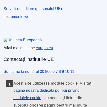
Servicii de editare (personalul UE)
Instrumente web
Uniunea Europeană
Aflați mai multe pe
europa.eu
Contactați instituțiile UE
Sunați-ne la numărul 00 800 6 7 8 9 10 11
Utilizați alte opțiuni telefonice
Acest site utilizează module cookie. Vizitați
Scrieți-ne completând formularul de contact
pagina noastră dedicată politicii privind
Veniți să discutăm la unul din centrele UE
sau accesați linkul din
modulele cookie
subsolul oricărei pagini pentru mai multe