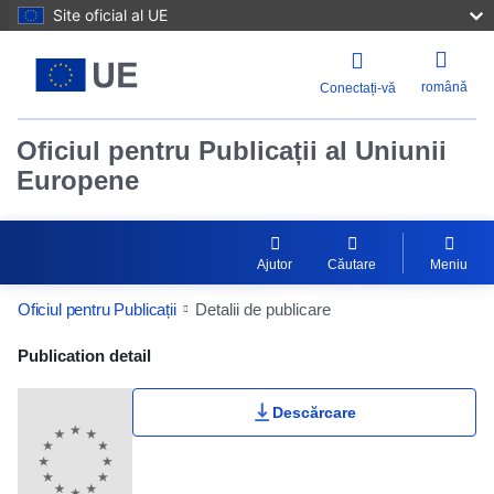
Site oficial al UE
română
Conectați-vă
Oficiul pentru Publicații al Uniunii
Europene
Ajutor
Căutare
Meniu
Oficiul pentru Publicații
Detalii de publicare
Publication Detail Actions Portlet
Publication detail
Descărcare