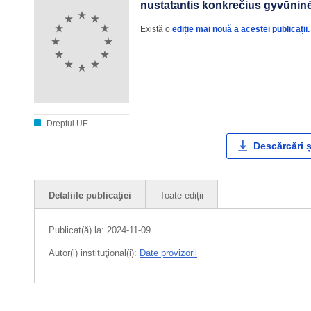
nustatantis konkrečius gyvūninė
Există o
ediție mai nouă a acestei publicații.
Dreptul UE
Descărcări ș
Detaliile publicaţiei
Toate ediții
Publicat(ă) la:
2024-11-09
Autor(i) instituţional(i):
Date provizorii