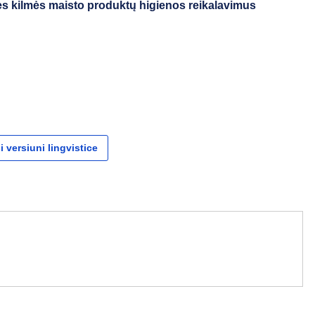
s kilmės maisto produktų higienos reikalavimus
i versiuni lingvistice