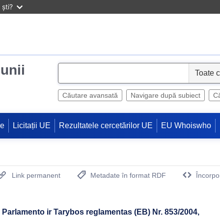
ști?
iunii
S
e
l
Căutare avansată
Navigare după subiect
Că
e
c
ne
Licitații UE
Rezultatele cercetărilor UE
EU Whoiswho
t
Link permanent
Metadate în format RDF
Încorpo
(Deschide o fereastra noua)
 Parlamento ir Tarybos reglamentas (EB) Nr. 853/2004,