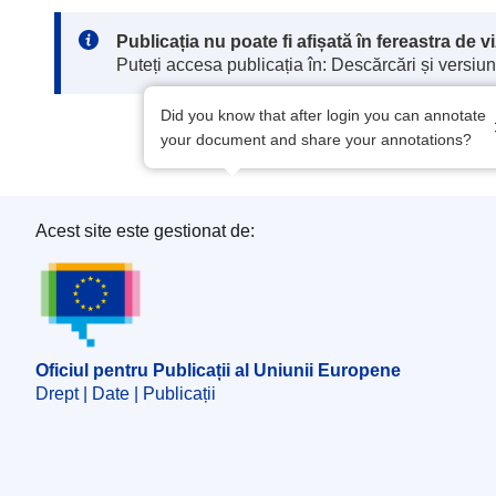
Note:
Publicația nu poate fi afișată în fereastra de 
Puteți accesa publicația în: Descărcări și versiuni
Did you know that after login you can annotate
your document and share your annotations?
Acest site este gestionat de:
Oficiul pentru Publicații al Uniunii Europene
Oficiul pentru Publicații al Uniunii Europene
Drept | Date | Publicații