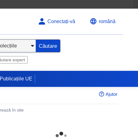
Conectați-vă
română
Căutare
utare expert
Publicațiile UE
Ajutor
rează în site