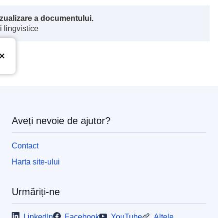
vizualizare a documentului.
 lingvistice
Aveți nevoie de ajutor?
Contact
Harta site-ului
Urmăriți-ne
LinkedIn
Facebook
YouTube
Altele