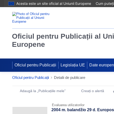
Acesta este un site oficial al Uniunii Europene
Cum puteți 
Oficiul pentru Publicații al Un
Europene
Oficiul pentru Publicații
Legislația UE
Date europe
Oficiul pentru Publicații
Detalii de publicare
Publication Detail Actions Portlet
Adaugă la „Publicațiile mele”
Creați o alertă
Evaluarea utilizatorilor
2004 m. balandžio 29 d. Europos