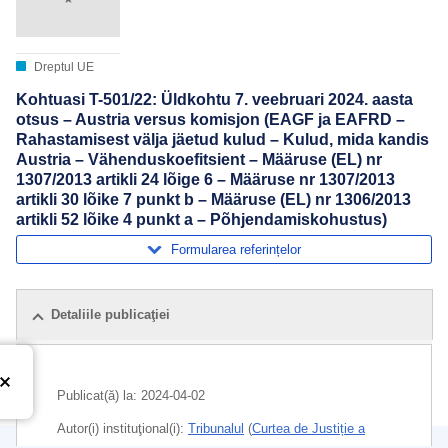
Dreptul UE
Kohtuasi T-501/22: Üldkohtu 7. veebruari 2024. aasta
otsus – Austria versus komisjon (EAGF ja EAFRD –
Rahastamisest välja jäetud kulud – Kulud, mida kandis
Austria – Vähenduskoefitsient – Määruse (EL) nr
1307/2013 artikli 24 lõige 6 – Määruse nr 1307/2013
artikli 30 lõike 7 punkt b – Määruse (EL) nr 1306/2013
artikli 52 lõike 4 punkt a – Põhjendamiskohustus)
Formularea referințelor
Detaliile publicaţiei
Publicat(ă) la:
2024-04-02
Autor(i) instituţional(i):
Tribunalul
(
Curtea de Justiție a