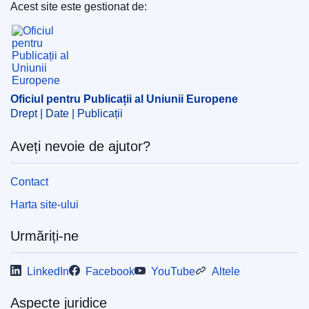
Uniunii Europene
)
Acest site este gestionat de:
Oficiul pentru Publicații al Uniunii Europene
Subiecte:
cheltuieli agricole comunitare
,
criterii de
eligibilitate pentru finanțare
,
FEADR
,
FEGA
,
fonduri
pentru agricultură
CELEX : 62022TA0501
Oficiul pentru Publicații al Uniunii Europene
ELI :
C/2024/2297/oj
Drept | Date | Publicații
OJ : C_202402297
Aveți nevoie de ajutor?
IMMC : ARR-T-0501-2022
Contact
pdfa2a
Harta site-ului
Afişează toate ediţiile seriei
Urmăriți-ne
LinkedIn
Facebook
YouTube
Altele
Aspecte juridice