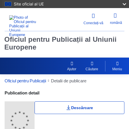
Site oficial al UE
română
Conectați-vă
Oficiul pentru Publicații al Uniunii
Europene
Ajutor
Căutare
Meniu
Oficiul pentru Publicații
Detalii de publicare
Publication Detail Actions Portlet
Publication detail
Descărcare