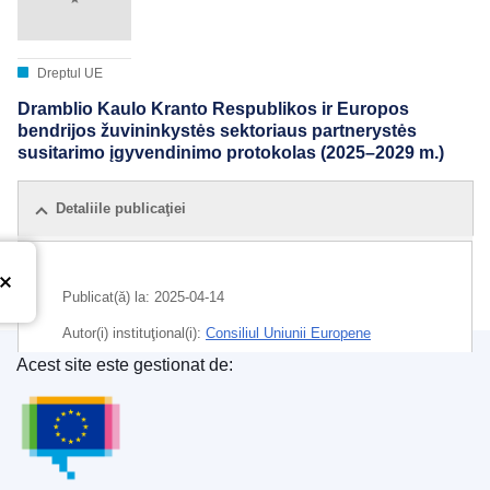
Dreptul UE
Dramblio Kaulo Kranto Respublikos ir Europos
bendrijos žuvininkystės sektoriaus partnerystės
susitarimo įgyvendinimo protokolas (2025–2029 m.)
Detaliile publicaţiei
Publicat(ă) la:
2025-04-14
Autor(i) instituţional(i):
Consiliul Uniunii Europene
Acest site este gestionat de:
IMMC : ST 7042 2025 INIT
Oficiul pentru Publicații al Uniunii Europene