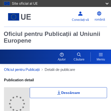
Site oficial al UE
română
Conectați-vă
Oficiul pentru Publicații al Uniunii
Europene
Ajutor
Căutare
Meniu
Oficiul pentru Publicații
Detalii de publicare
Publication Detail Actions Portlet
Publication detail
Descărcare