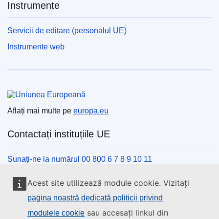
Instrumente
Servicii de editare (personalul UE)
Instrumente web
Uniunea Europeană
Aflați mai multe pe
europa.eu
Contactați instituțiile UE
Sunați-ne la numărul 00 800 6 7 8 9 10 11
Utilizați alte opțiuni telefonice
Acest site utilizează module cookie. Vizitați
Scrieți-ne completând formularul de contact
pagina noastră dedicată politicii privind
Veniți să discutăm la unul din centrele UE
sau accesați linkul din
modulele cookie