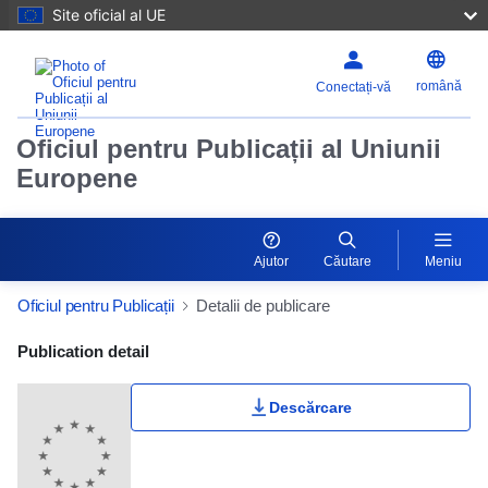
Site oficial al UE
română
Conectați-vă
Oficiul pentru Publicații al Uniunii
Europene
Ajutor
Căutare
Meniu
Oficiul pentru Publicații
Detalii de publicare
Publication Detail Actions Portlet
Publication detail
Descărcare