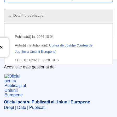
Detaliile publicaţiei
Pachet
Publicat(ă) la:
2024-10-04
Autor(i) instituţional(i):
Curtea de Justiţie
(
Curtea de
Justiție a Uniunii Europene
)
CELEX : 62023CJ0228_RES
Acest site este gestionat de:
ECLI : ECLI:EU:C:2024:829
Oficiul pentru Publicații al Uniunii Europene
Oficiul pentru Publicații al Uniunii Europene
Drept | Date | Publicații