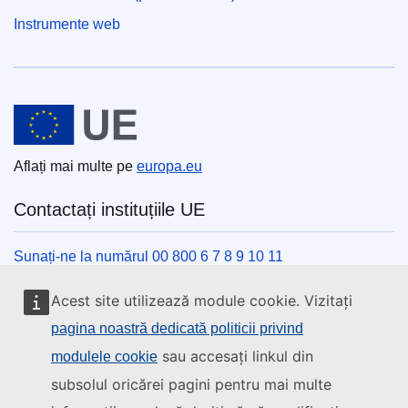
Instrumente web
Uniunea Europeană
Aflați mai multe pe
europa.eu
Contactați instituțiile UE
Sunați-ne la numărul 00 800 6 7 8 9 10 11
Utilizați alte opțiuni telefonice
Acest site utilizează module cookie. Vizitați
Scrieți-ne completând formularul de contact
pagina noastră dedicată politicii privind
Veniți să discutăm la unul din centrele UE
sau accesați linkul din
modulele cookie
subsolul oricărei pagini pentru mai multe
Rețele sociale