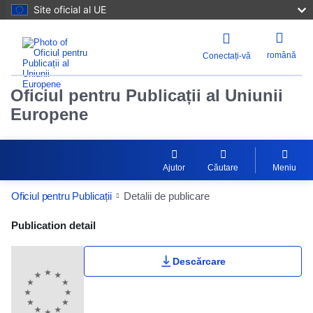
Site oficial al UE
română
Conectați-vă
Oficiul pentru Publicații al Uniunii
Europene
Ajutor
Căutare
Meniu
Oficiul pentru Publicații
Detalii de publicare
Publication Detail Actions Portlet
Publication detail
Descărcare