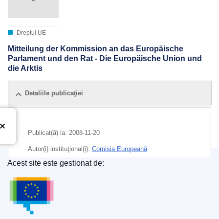
Dreptul UE
Mitteilung der Kommission an das Europäische
Parlament und den Rat - Die Europäische Union und
die Arktis
Detaliile publicaţiei
Publicat(ă) la:
2008-11-20
Autor(i) instituţional(i):
Comisia Europeană
Acest site este gestionat de:
Subiecte:
Arctica
,
protecția mediului înconjurător
,
URSS
Oficiul pentru Publicații al Uniunii Europene
CELEX : 52008DC0763
COMNAT : COM_2008_0763_FIN