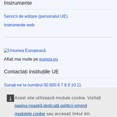
Instrumente
Servicii de editare (personalul UE)
Instrumente web
Uniunea Europeană
Aflați mai multe pe
europa.eu
Contactați instituțiile UE
Sunați-ne la numărul 00 800 6 7 8 9 10 11
Utilizați alte opțiuni telefonice
Acest site utilizează module cookie. Vizitați
Scrieți-ne completând formularul de contact
pagina noastră dedicată politicii privind
Veniți să discutăm la unul din centrele UE
sau accesați linkul din
modulele cookie