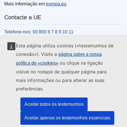
Mais informação em
europa.eu
Contacte a UE
Telefone-nos: 00 800 6 7 8 9 10 11
Veja outros contactos telefónicos
Esta página utiliza cookies («testemunhos de
Chegue a nós pelo nosso formulário
conexão»). Visite a
página sobre a nossa
Venha ter connosco a um centro da UE
ou clique na ligação
política de «cookies»
visível no rodapé de qualquer página para
Redes sociais
mais informações ou para alterar as suas
preferências.
Encontre os canais da UE nas redes sociais
Instituições e organismos da UE
Aceitar todos os testemunhos
Aceitar apenas os testemunhos essenciais
Pesquisar todas as instituições e órgãos da UE