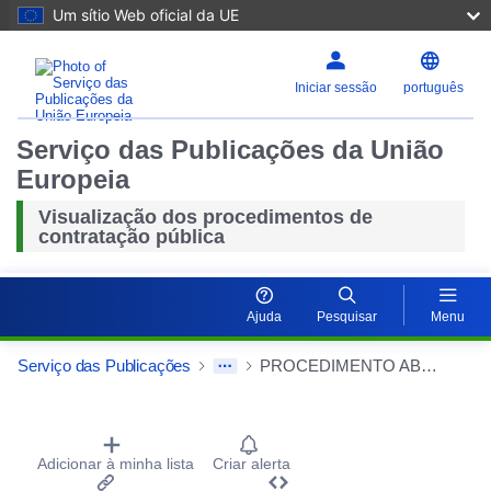
Um sítio Web oficial da UE
Iniciar sessão
português
Serviço das Publicações da União
Europeia
Visualização dos procedimentos de
contratação pública
Ajuda
Pesquisar
Menu
Serviço das Publicações
PROCEDIMENTO ABERTO ACIMA DO LIMITE
Repor
Procurement Detail Actions Portlet
Adicionar à minha lista
Criar alerta
Ampliar