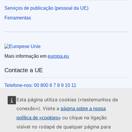
Serviços de publicação (pessoal da UE)
Ferramentas
União Europeia
Mais informação em
europa.eu
Contacte a UE
Telefone-nos: 00 800 6 7 8 9 10 11
Veja outros contactos telefónicos
Esta página utiliza cookies («testemunhos de
Chegue a nós pelo nosso formulário
conexão»). Visite a
página sobre a nossa
Venha ter connosco a um centro da UE
ou clique na ligação
política de «cookies»
visível no rodapé de qualquer página para
Redes sociais