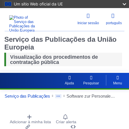
Um sítio Web oficial da UE
Iniciar sessão
português
Serviço das Publicações da União
Europeia
Visualização dos procedimentos de
contratação pública
Ajuda
Pesquisar
Menu
Serviço das Publicações
Software zur Personaleinsatzplanung und Zeiterfassung
Procurement Detail Actions Portlet
Adicionar à minha lista
Criar alerta