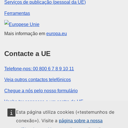
Serviços de publicação (pessoal da UE)
Ferramentas
União Europeia
Mais informação em
europa.eu
Contacte a UE
Telefone-nos: 00 800 6 7 8 9 10 11
Veja outros contactos telefónicos
Chegue a nós pelo nosso formulário
Venha ter connosco a um centro da UE
Esta página utiliza cookies («testemunhos de
Redes sociais
conexão»). Visite a
página sobre a nossa