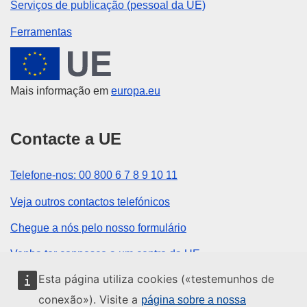
Serviços de publicação (pessoal da UE)
Ferramentas
União Europeia
Mais informação em
europa.eu
Contacte a UE
Telefone-nos: 00 800 6 7 8 9 10 11
Veja outros contactos telefónicos
Chegue a nós pelo nosso formulário
Venha ter connosco a um centro da UE
Esta página utiliza cookies («testemunhos de
Redes sociais
conexão»). Visite a
página sobre a nossa