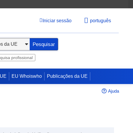
Iniciar sessão
português
Pesquisar
quisa profissional
 UE
EU Whoiswho
Publicações da UE
Ajuda