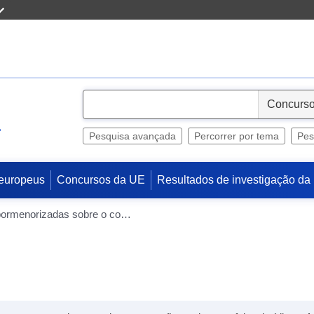
S
e
a
l
Pesquisa avançada
Percorrer por tema
Pes
e
c
europeus
Concursos da UE
Resultados de investigação da
t
Informações pormenorizadas sobre o contrato público