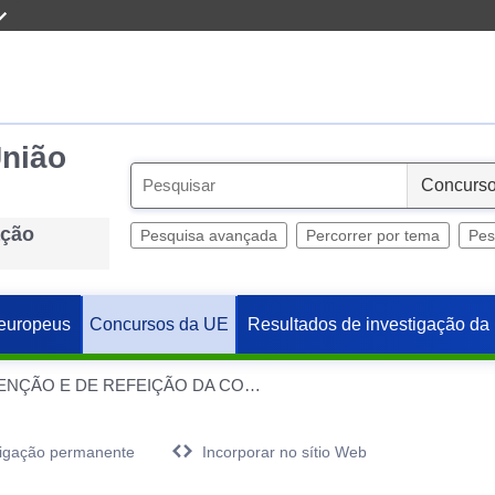
União
S
e
ação
l
Pesquisa avançada
Percorrer por tema
Pes
e
c
t
europeus
Resultados de investigação da
Concursos da UE
TRABALHOS DE MANUTENÇÃO E DE REFEIÇÃO DA COBERTURA
igação permanente
Incorporar no sítio Web