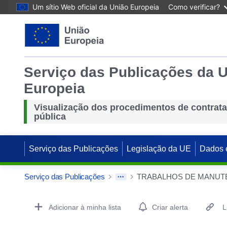
Um sítio Web oficial da União Europeia
Como verificar?
Serviço das Publicações da 
Europeia
Visualização dos procedimentos de contrat
pública
Serviço das Publicações
Legislação da UE
Dados 
Serviço das Publicações
Procurement Detail Actions Portlet
Adicionar à minha lista
Criar alerta
L