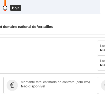
Hoje
t domaine national de Versailles
Loc
NU
Loc
NU
Montante total estimado do contrato (sem IVA)
Não disponível