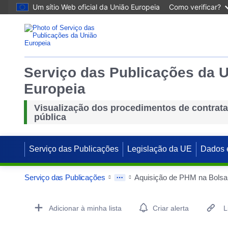
Um sítio Web oficial da União Europeia
Como verificar?
Serviço das Publicações da 
Europeia
Visualização dos procedimentos de contrat
pública
Serviço das Publicações
Legislação da UE
Dados 
Serviço das Publicações
Aquisição de PHM na Bolsa 
Procurement Detail Actions Portlet
Adicionar à minha lista
Criar alerta
L