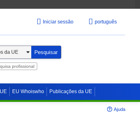
Iniciar sessão
português
Pesquisar
quisa profissional
 UE
EU Whoiswho
Publicações da UE
Ajuda