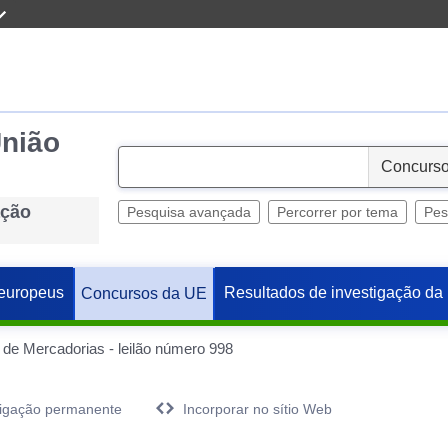
União
S
e
ação
l
Pesquisa avançada
Percorrer por tema
Pes
e
c
t
europeus
Resultados de investigação da
Concursos da UE
de Mercadorias - leilão número 998
igação permanente
Incorporar no sítio Web