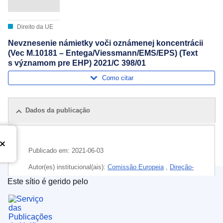
Direito da UE
Nevznesenie námietky voči oznámenej koncentrácii
(Vec M.10181 – Entega/Viessmann/EMS/EPS) (Text
s významom pre EHP) 2021/C 398/01
Como citar
Dados da publicação
Publicado em:
2021-06-03
Autor(es) institucional(ais):
Comissão Europeia
,
Direção-
Geral da Concorrência
(
Comissão Europeia
)
Este sítio é gerido pelo
Serviço das Publicações da União Europeia
Tema:
aprovisionamento energético
,
aquecimento
,
climatização
,
concentração económica
,
controlo das