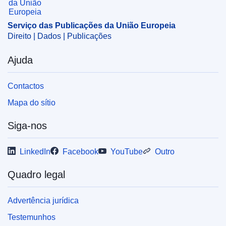
concentrações
,
economia de energia
,
energia elétrica
,
produção de energia
,
rede energética
,
tecnologia
Serviço das Publicações da União Europeia
inteligente
Direito | Dados | Publicações
CELEX : 52021M10181(01)
Ajuda
OJ : JOC_2021_398_R_0001
IMMC : C(2021)4102/1286717
Contactos
Mapa do sítio
Siga-nos
LinkedIn
Facebook
YouTube
Outro
Quadro legal
Advertência jurídica
Testemunhos