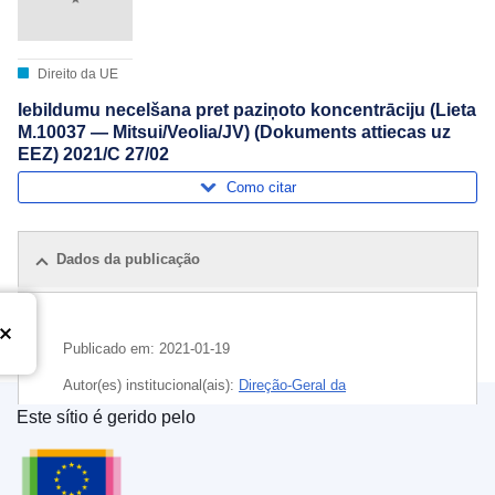
Direito da UE
Iebildumu necelšana pret paziņoto koncentrāciju (Lieta
M.10037 — Mitsui/Veolia/JV) (Dokuments attiecas uz
EEZ) 2021/C 27/02
Como citar
Dados da publicação
Publicado em:
2021-01-19
Autor(es) institucional(ais):
Direção-Geral da
Concorrência
(
Comissão Europeia
)
,
Comissão Europeia
Este sítio é gerido pelo
Serviço das Publicações da União Europeia
Tema:
concentração económica
,
controlo das
concentrações
,
gestão
,
indústria de plásticos
,
Japão
,