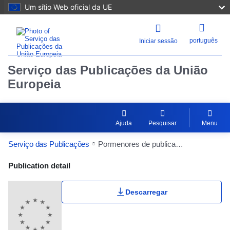
Um sítio Web oficial da UE
português
Iniciar sessão
Serviço das Publicações da União
Europeia
Ajuda
Pesquisar
Menu
Serviço das Publicações
Pormenores de publicação
Publication Detail Actions Portlet
Publication detail
Descarregar