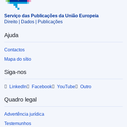
plano de desenvolvimento
,
política do ambiente
,
produto reciclado
Serviço das Publicações da União Europeia
CELEX : 52021M10037
Direito | Dados | Publicações
OJ : JOC_2021_027_R_0002
Ajuda
Contactos
Mapa do sítio
Siga-nos
LinkedIn
Facebook
YouTube
Outro
Quadro legal
Advertência jurídica
Testemunhos