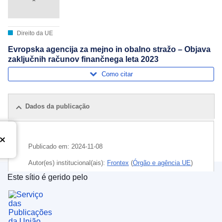
Direito da UE
Evropska agencija za mejno in obalno stražo – Objava
zaključnih računov finančnega leta 2023
Como citar
Dados da publicação
Publicado em:
2024-11-08
Autor(es) institucional(ais):
Frontex
(
Órgão e agência UE
)
Este sítio é gerido pelo
Tema:
exercício orçamental
,
publicidade das contas
Serviço das Publicações da União Europeia
CELEX : 52024XX06546
ELI :
C/2024/6546/oj