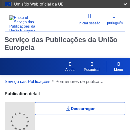
Um sítio Web oficial da UE
português
Iniciar sessão
Serviço das Publicações da União
Europeia
Ajuda
Pesquisar
Menu
Serviço das Publicações
Pormenores de publicação
Publication Detail Actions Portlet
Publication detail
Descarregar