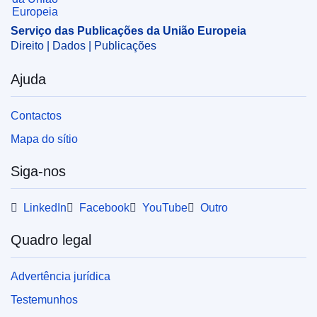
OJ : C_202406546
Serviço das Publicações da União Europeia
Direito | Dados | Publicações
pdfa2a
Ajuda
Mostrar todos os números desta coleção
Contactos
Mapa do sítio
Siga-nos
LinkedIn
Facebook
YouTube
Outro
Quadro legal
Advertência jurídica
Testemunhos