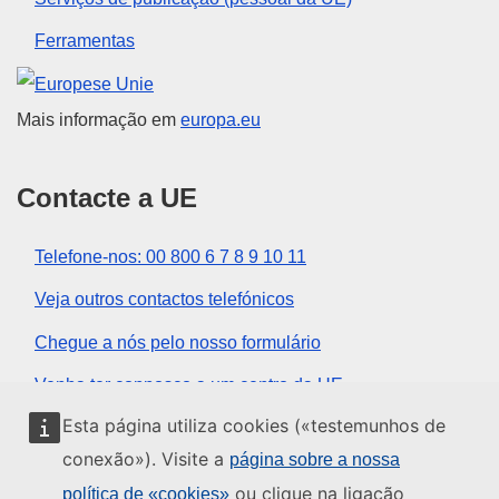
Ferramentas
União Europeia
Mais informação em
europa.eu
Contacte a UE
Telefone-nos: 00 800 6 7 8 9 10 11
Veja outros contactos telefónicos
Chegue a nós pelo nosso formulário
Venha ter connosco a um centro da UE
Esta página utiliza cookies («testemunhos de
Redes sociais
conexão»). Visite a
página sobre a nossa
ou clique na ligação
política de «cookies»