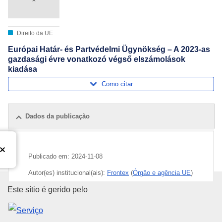
Direito da UE
Európai Határ- és Partvédelmi Ügynökség – A 2023-as
gazdasági évre vonatkozó végső elszámolások
kiadása
Como citar
Dados da publicação
Publicado em:
2024-11-08
Autor(es) institucional(ais):
Frontex
(
Órgão e agência UE
)
Serviço das Publicações da Uni
Este sítio é gerido pelo
Tema:
exercício orçamental
,
publicidade das contas
CELEX : 52024XX06546