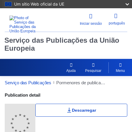
Um sítio Web oficial da UE
português
Iniciar sessão
Serviço das Publicações da União
Europeia
Ajuda
Pesquisar
Menu
Serviço das Publicações
Pormenores de publicação
Publication Detail Actions Portlet
Publication detail
Descarregar