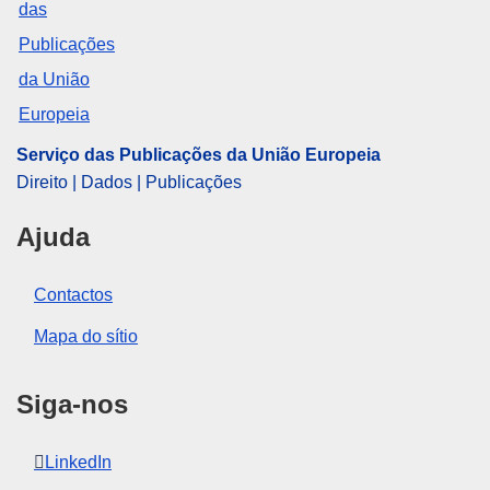
ELI :
C/2024/6546/oj
OJ : C_202406546
pdfa2a
Mostrar todos os números desta coleção
Serviço das Publicações da União Europeia
Direito | Dados | Publicações
Ajuda
Contactos
Mapa do sítio
Siga-nos
LinkedIn