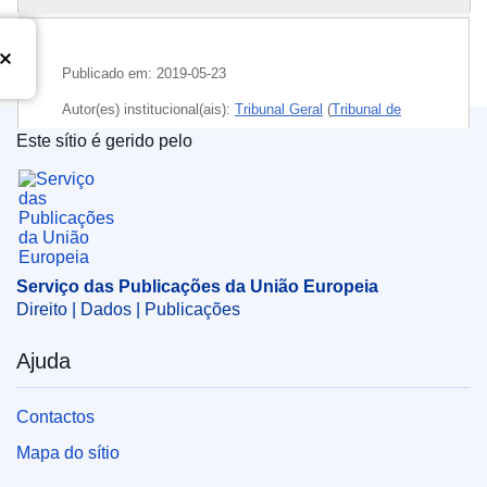
Publicado em:
2019-05-23
Autor(es) institucional(ais):
Tribunal Geral
(
Tribunal de
Justiça da União Europeia
)
Este sítio é gerido pelo
Serviço das Publicações da União Europeia
Tema:
amortização da dívida
,
banco central
,
créditos
,
Estado de Direito
,
Grécia
,
obrigação financeira
,
política
económica
,
prejuízo financeiro
CELEX : 62017TA0107
Serviço das Publicações da União Europeia
OJ : JOC_2019_230_R_0036
Direito | Dados | Publicações
IMMC : ARR-T-0107-2017
Ajuda
Contactos
Mapa do sítio