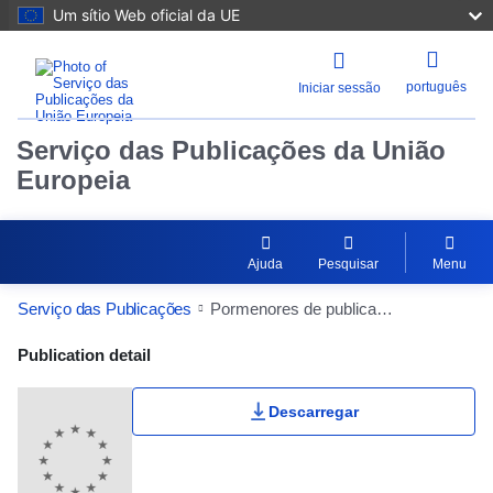
Um sítio Web oficial da UE
português
Iniciar sessão
Serviço das Publicações da União
Europeia
Ajuda
Pesquisar
Menu
Serviço das Publicações
Pormenores de publicação
Publication Detail Actions Portlet
Publication detail
Descarregar