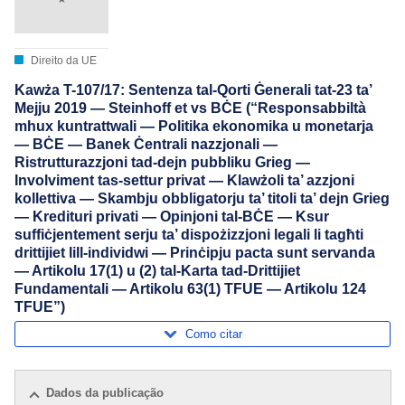
Direito da UE
Kawża T-107/17: Sentenza tal-Qorti Ġenerali tat-23 ta’
Mejju 2019 — Steinhoff et vs BĊE (“Responsabbiltà
mhux kuntrattwali — Politika ekonomika u monetarja
— BĊE — Banek Ċentrali nazzjonali —
Ristrutturazzjoni tad-dejn pubbliku Grieg —
Involviment tas-settur privat — Klawżoli ta’ azzjoni
kollettiva — Skambju obbligatorju ta’ titoli ta’ dejn Grieg
— Kredituri privati — Opinjoni tal-BĊE — Ksur
suffiċjentement serju ta’ dispożizzjoni legali li tagħti
drittijiet lill-individwi — Prinċipju pacta sunt servanda
— Artikolu 17(1) u (2) tal-Karta tad-Drittijiet
Fundamentali — Artikolu 63(1) TFUE — Artikolu 124
TFUE”)
Como citar
Dados da publicação