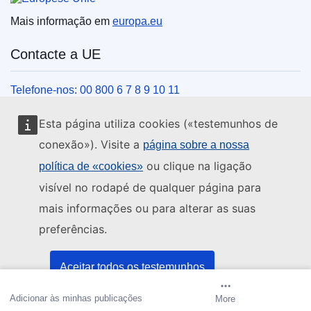
Mais informação em
europa.eu
Contacte a UE
Telefone-nos: 00 800 6 7 8 9 10 11
Veja outros contactos telefónicos
Esta página utiliza cookies («testemunhos de
Chegue a nós pelo nosso formulário
conexão»). Visite a
página sobre a nossa
Venha ter connosco a um centro da UE
ou clique na ligação
política de «cookies»
visível no rodapé de qualquer página para
Redes sociais
mais informações ou para alterar as suas
preferências.
Encontre os canais da UE nas redes sociais
Instituições e organismos da UE
Aceitar todos os testemunhos
Adicionar às minhas publicações
Criar alerta
More
Aceitar apenas os testemunhos essenciais
Pesquisar todas as instituições e órgãos da UE