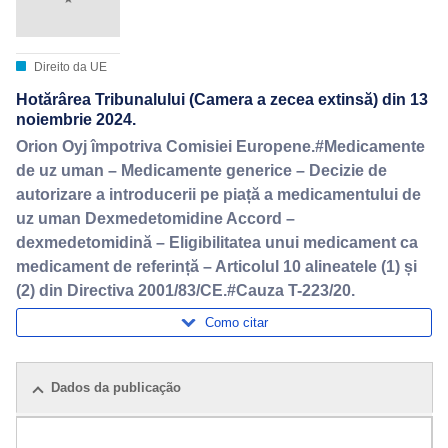
Direito da UE
Hotărârea Tribunalului (Camera a zecea extinsă) din 13
noiembrie 2024.
Orion Oyj împotriva Comisiei Europene.#Medicamente
de uz uman – Medicamente generice – Decizie de
autorizare a introducerii pe piață a medicamentului de
uz uman Dexmedetomidine Accord –
dexmedetomidină – Eligibilitatea unui medicament ca
medicament de referință – Articolul 10 alineatele (1) și
(2) din Directiva 2001/83/CE.#Cauza T-223/20.
Como citar
Dados da publicação
Pacote