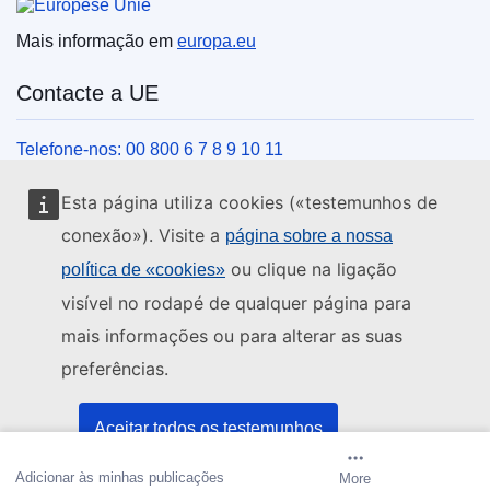
Mais informação em
europa.eu
Contacte a UE
Telefone-nos: 00 800 6 7 8 9 10 11
Veja outros contactos telefónicos
Esta página utiliza cookies («testemunhos de
Chegue a nós pelo nosso formulário
conexão»). Visite a
página sobre a nossa
Venha ter connosco a um centro da UE
ou clique na ligação
política de «cookies»
visível no rodapé de qualquer página para
Redes sociais
mais informações ou para alterar as suas
preferências.
Encontre os canais da UE nas redes sociais
Instituições e organismos da UE
Aceitar todos os testemunhos
Adicionar às minhas publicações
Criar alerta
More
Aceitar apenas os testemunhos essenciais
Pesquisar todas as instituições e órgãos da UE