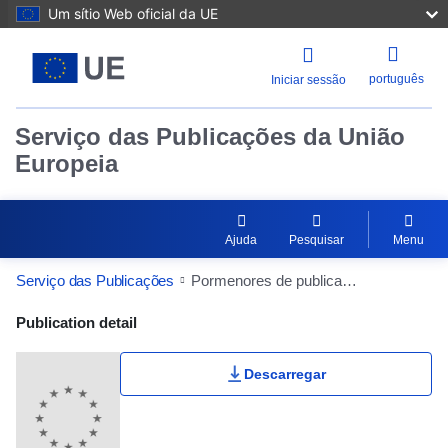
Um sítio Web oficial da UE
português
Iniciar sessão
Serviço das Publicações da União
Europeia
Ajuda
Pesquisar
Menu
Serviço das Publicações
Pormenores de publicação
Publication Detail Actions Portlet
Publication detail
Descarregar