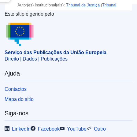
Autor(es) institucional(ais):
Tribunal de Justiça
(
Tribunal
de Justiça da União Europeia
)
Este sítio é gerido pelo
Serviço das Publicações da União Europeia
CELEX : 62023CJ0100
ECLI : ECLI:EU:C:2025:610
Serviço das Publicações da União Europeia
Direito | Dados | Publicações
Ajuda
Contactos
Mapa do sítio
Siga-nos
LinkedIn
Facebook
YouTube
Outro