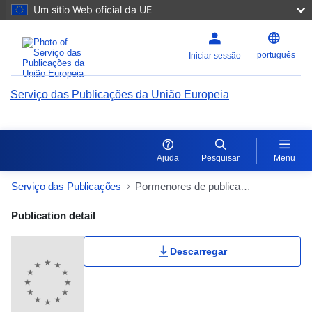
Um sítio Web oficial da UE
português
Iniciar sessão
Serviço das Publicações da União Europeia
Ajuda
Pesquisar
Menu
Serviço das Publicações
Pormenores de publicação
Publication Detail Actions Portlet
Publication detail
Descarregar