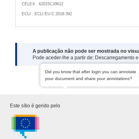
CELEX : 62015CJ0612
ECLI : ECLI:EU:C:2018:392
Note:
A publicação não pode ser mostrada no visu
Pode aceder-lhe a partir de: Descarregamento e
Did you know that after login you can annotate
your document and share your annotations?
Serviço das Publicações da U
Este sítio é gerido pelo