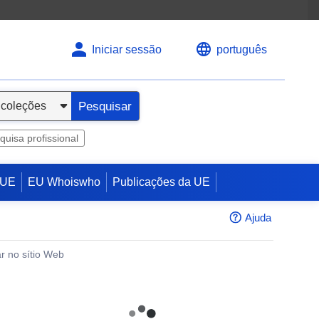
Iniciar sessão
português
Pesquisar
quisa profissional
 UE
EU Whoiswho
Publicações da UE
Ajuda
r no sítio Web