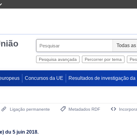
União
S
e
l
Pesquisa avançada
Percorrer por tema
Pes
e
c
europeus
Concursos da UE
Resultados de investigação da
t
Ligação permanente
Metadados RDF
Incorpora
(Abre uma Nova Janela)
) du 5 juin 2018.