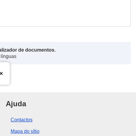
alizador de documentos.
 línguas
nião Europeia
Ajuda
Contactos
Mapa do sítio