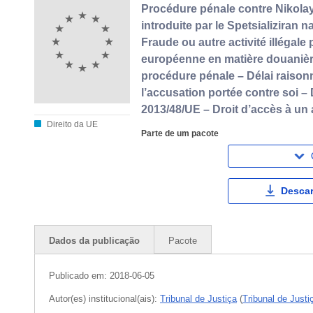
Procédure pénale contre Nikolay
introduite par le Spetsializiran 
Fraude ou autre activité illégale 
européenne en matière douanière 
procédure pénale – Délai raisonn
l’accusation portée contre soi –
2013/48/UE – Droit d’accès à un 
Direito da UE
Parte de um pacote
Descar
Dados da publicação
Pacote
Publicado em:
2018-06-05
Autor(es) institucional(ais):
Tribunal de Justiça
(
Tribunal de Just