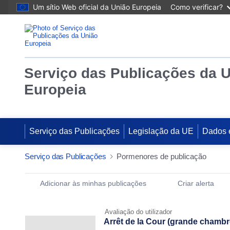
Um sítio Web oficial da União Europeia
Como verificar?
Serviço das Publicações da 
Europeia
Serviço das Publicações
Legislação da UE
Dados 
Serviço das Publicações
Pormenores de publicação
Publication Detail Actions Portlet
Adicionar às minhas publicações
Criar alerta
Avaliação do utilizador
Arrêt de la Cour (grande chambre