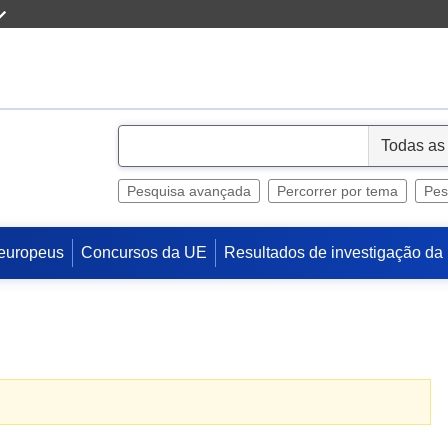
S
e
l
Pesquisa avançada
Percorrer por tema
Pes
e
c
europeus
Concursos da UE
Resultados de investigação da
t