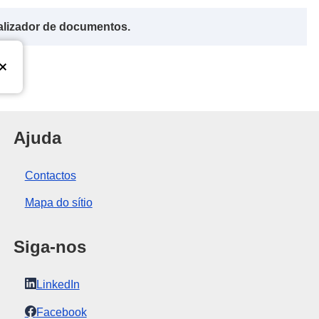
alizador de documentos.
nião Europeia
Ajuda
Contactos
Mapa do sítio
Siga-nos
LinkedIn
Facebook