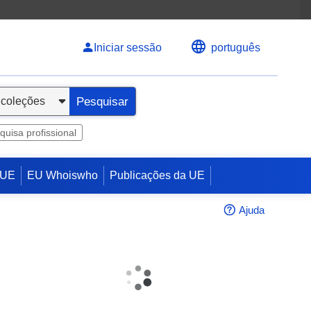
Iniciar sessão
português
Pesquisar
quisa profissional
 UE
EU Whoiswho
Publicações da UE
Ajuda