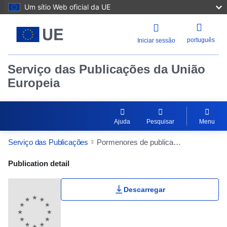
Um sítio Web oficial da UE
português
Iniciar sessão
Serviço das Publicações da União
Europeia
Ajuda
Pesquisar
Menu
Serviço das Publicações
Pormenores de publicação
Publication Detail Actions Portlet
Publication detail
Descarregar