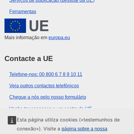
Serviços de publicação (pessoal da UE)
Ferramentas
União Europeia
Mais informação em
europa.eu
Contacte a UE
Telefone-nos: 00 800 6 7 8 9 10 11
Veja outros contactos telefónicos
Chegue a nós pelo nosso formulário
Venha ter connosco a um centro da UE
Esta página utiliza cookies («testemunhos de
Redes sociais
conexão»). Visite a
página sobre a nossa