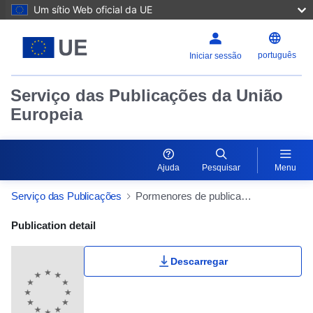
Um sítio Web oficial da UE
português
Iniciar sessão
Serviço das Publicações da União
Europeia
Ajuda
Pesquisar
Menu
Serviço das Publicações
Pormenores de publicação
Publication Detail Actions Portlet
Publication detail
Descarregar