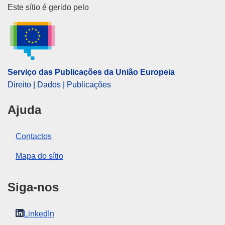
Serviço das Publicações da Uni
Este sítio é gerido pelo
Tema:
derrogação ao direito da UE
,
Estónia
,
isenção
fiscal
,
IVA
,
pequena empresa
CELEX : 32021D0358
ELI :
dec_impl/2021/358/oj
Serviço das Publicações da União Europeia
OJ : JOL_2021_069_R_0002
Direito | Dados | Publicações
Ajuda
Contactos
Mapa do sítio
Siga-nos
LinkedIn