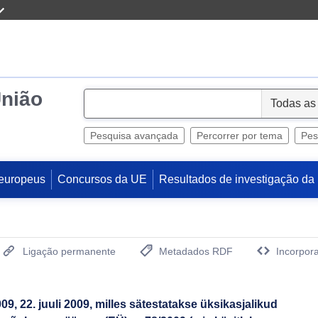
União
S
e
l
Pesquisa avançada
Percorrer por tema
Pes
e
c
europeus
Concursos da UE
Resultados de investigação da
t
Ligação permanente
Metadados RDF
Incorpora
(Abre uma Nova Janela)
9, 22. juuli 2009, milles sätestatakse üksikasjalikud