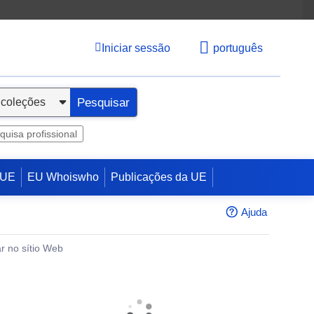
Iniciar sessão
português
Pesquisar
quisa profissional
 UE
EU Whoiswho
Publicações da UE
Ajuda
r no sítio Web