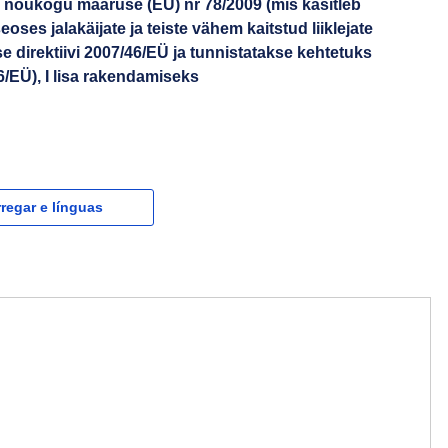
 nõukogu määruse (EÜ) nr 78/2009 (mis käsitleb
oses jalakäijate ja teiste vähem kaitstud liiklejate
 direktiivi 2007/46/EÜ ja tunnistatakse kehtetuks
6/EÜ), I lisa rakendamiseks
regar e línguas