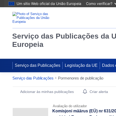
Um sítio Web oficial da União Europeia
Como verificar?
Serviço das Publicações da 
Europeia
Serviço das Publicações
Legislação da UE
Dados 
Serviço das Publicações
Pormenores de publicação
Publication Detail Actions Portlet
Adicionar às minhas publicações
Criar alerta
Avaliação do utilizador
Komisjoni määrus (EÜ) nr 631/200