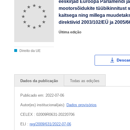
eeskirjad Euroopa Parlamendi ja
mootorsõidukite tüübikinnitust se
kaitsega ning millega muudetakse
direktiivid 2003/102/EÜ ja 2005/6
Última edição
Direito da UE
Descar
Dados da publicação
Todas as edições
Publicado em:
2022-07-06
Autor(es) institucional(ais):
Dados provisórios
CELEX : 02009R0631-20220706
ELI :
reg/2009/631/2022-07-06