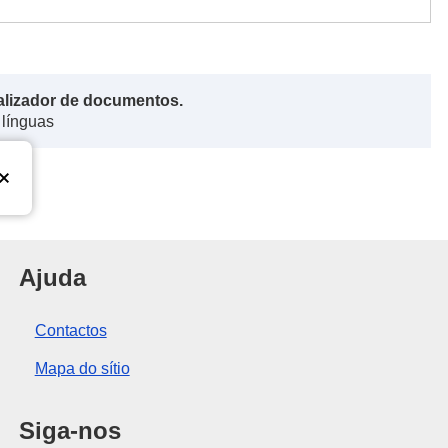
alizador de documentos.
 línguas
nião Europeia
Ajuda
Contactos
Mapa do sítio
Siga-nos