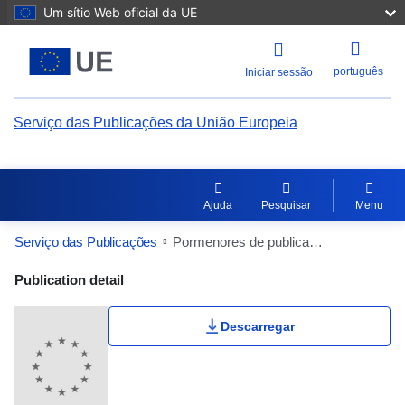
Um sítio Web oficial da UE
português
Iniciar sessão
Serviço das Publicações da União Europeia
Ajuda
Pesquisar
Menu
Serviço das Publicações
Pormenores de publicação
Publication Detail Actions Portlet
Publication detail
Descarregar