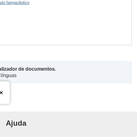
uto farmacêutico
alizador de documentos.
 línguas
nião Europeia
Ajuda