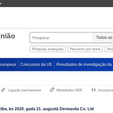
União
S
e
l
Pesquisa avançada
Percorrer por tema
Pes
e
c
europeus
Concursos da UE
Resultados de investigação da
t
Ligação permanente
Metadados RDF
Incorpora
(Abre uma Nova Janela)
zība, ko 2020. gada 21. augustā Dermavita Co. Ltd