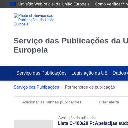
Um sítio Web oficial da União Europeia
Como verificar?
Serviço das Publicações da 
Europeia
Serviço das Publicações
Legislação da UE
Dados 
Serviço das Publicações
Pormenores de publicação
Publication Detail Actions Portlet
Adicionar às minhas publicações
Criar alerta
Avaliação do utilizador
Lieta C-400/20 P: Apelācijas sūd