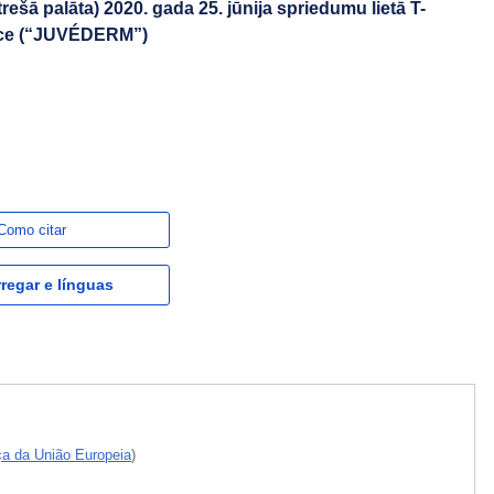
trešā palāta) 2020. gada 25. jūnija spriedumu lietā T-
ance (“JUVÉDERM”)
Como citar
regar e línguas
iça da União Europeia
)