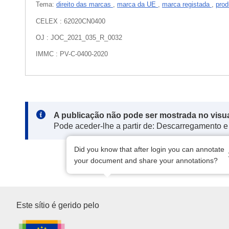
Tema:
direito das marcas
,
marca da UE
,
marca registada
,
prod
CELEX : 62020CN0400
OJ : JOC_2021_035_R_0032
IMMC : PV-C-0400-2020
Note:
A publicação não pode ser mostrada no visu
Pode aceder-lhe a partir de: Descarregamento e
Did you know that after login you can annotate
your document and share your annotations?
Serviço das Publicações da U
Este sítio é gerido pelo