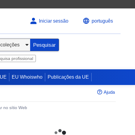
Iniciar sessão
português
Pesquisar
quisa profissional
 UE
EU Whoiswho
Publicações da UE
Ajuda
r no sítio Web