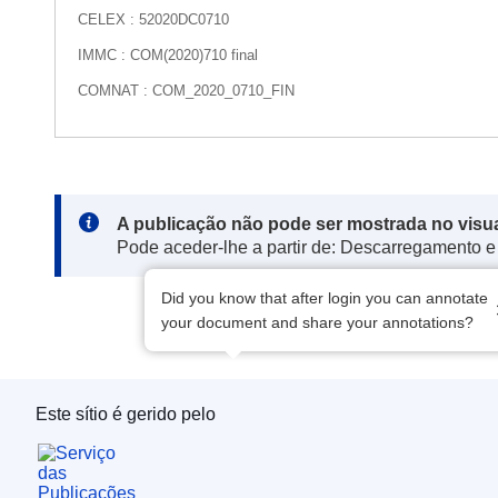
CELEX : 52020DC0710
IMMC : COM(2020)710 final
COMNAT : COM_2020_0710_FIN
Note:
A publicação não pode ser mostrada no visu
Pode aceder-lhe a partir de: Descarregamento e
Did you know that after login you can annotate
your document and share your annotations?
Este sítio é gerido pelo
Serviço das Publicações da União Europeia