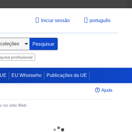
Iniciar sessão
português
Pesquisar
quisa profissional
 UE
EU Whoiswho
Publicações da UE
Ajuda
r no sítio Web