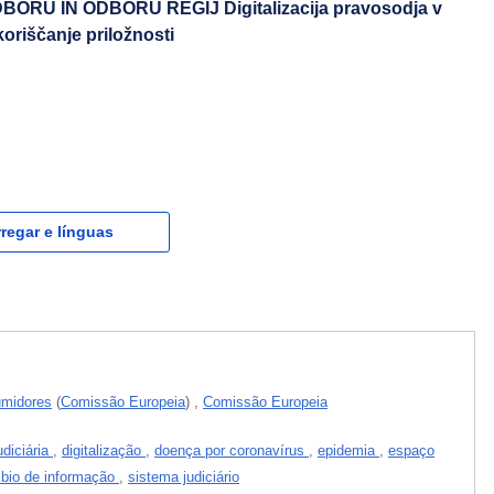
U IN ODBORU REGIJ Digitalizacija pravosodja v
koriščanje priložnosti
regar e línguas
umidores
(
Comissão Europeia
)
,
Comissão Europeia
diciária
,
digitalização
,
doença por coronavírus
,
epidemia
,
espaço
mbio de informação
,
sistema judiciário