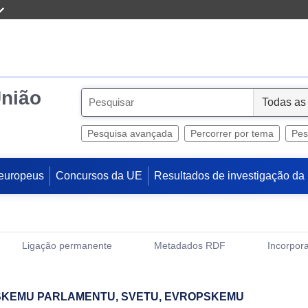
União
S
e
l
Pesquisa avançada
Percorrer por tema
Pes
e
c
europeus
Concursos da UE
Resultados de investigação da
t
Ligação permanente
Metadados RDF
Incorpora
(Abre uma Nova Janela)
SKEMU PARLAMENTU, SVETU, EVROPSKEMU