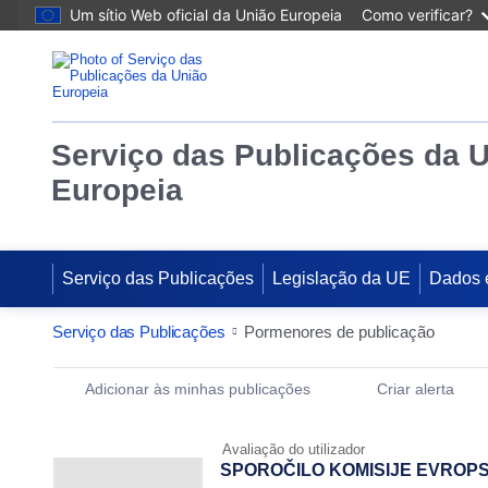
Um sítio Web oficial da União Europeia
Como verificar?
Serviço das Publicações da 
Europeia
Serviço das Publicações
Legislação da UE
Dados 
Serviço das Publicações
Pormenores de publicação
Publication Detail Actions Portlet
Adicionar às minhas publicações
Criar alerta
Avaliação do utilizador
SPOROČILO KOMISIJE EVROP