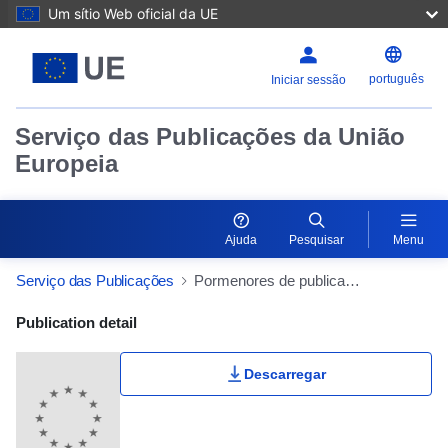
Um sítio Web oficial da UE
português
Iniciar sessão
Serviço das Publicações da União
Europeia
Ajuda
Pesquisar
Menu
Serviço das Publicações
Pormenores de publicação
Publication Detail Actions Portlet
Publication detail
Descarregar