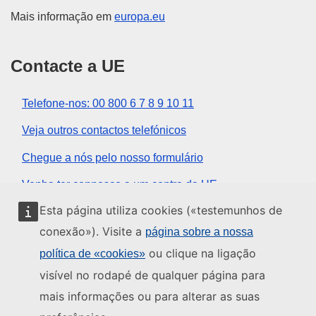
Mais informação em
europa.eu
Contacte a UE
Telefone-nos: 00 800 6 7 8 9 10 11
Veja outros contactos telefónicos
Chegue a nós pelo nosso formulário
Venha ter connosco a um centro da UE
Esta página utiliza cookies («testemunhos de
Redes sociais
conexão»). Visite a
página sobre a nossa
ou clique na ligação
política de «cookies»
Encontre os canais da UE nas redes sociais
visível no rodapé de qualquer página para
mais informações ou para alterar as suas
Instituições e organismos da UE