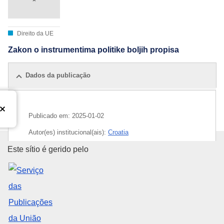
Direito da UE
Zakon o instrumentima politike boljih propisa
Dados da publicação
Publicado em:
2025-01-02
Autor(es) institucional(ais):
Croatia
Serviço das Publicações da Uni
Este sítio é gerido pelo
CELEX : 72022L2041HRV_202406189