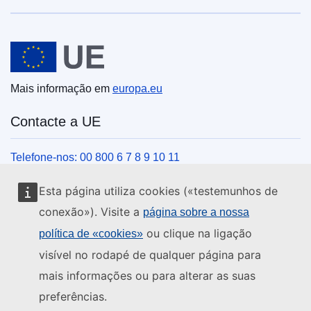
União Europeia
Mais informação em
europa.eu
Contacte a UE
Telefone-nos: 00 800 6 7 8 9 10 11
Veja outros contactos telefónicos
Esta página utiliza cookies («testemunhos de
Chegue a nós pelo nosso formulário
conexão»). Visite a
página sobre a nossa
Venha ter connosco a um centro da UE
ou clique na ligação
política de «cookies»
visível no rodapé de qualquer página para
Redes sociais
mais informações ou para alterar as suas
preferências.
Encontre os canais da UE nas redes sociais