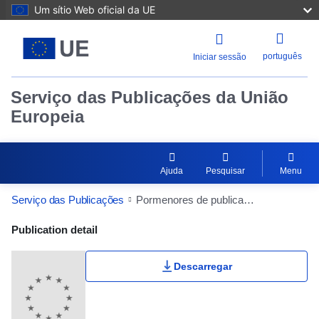
Um sítio Web oficial da UE
português
Iniciar sessão
Serviço das Publicações da União
Europeia
Ajuda
Pesquisar
Menu
Serviço das Publicações
Pormenores de publicação
Publication Detail Actions Portlet
Publication detail
Descarregar