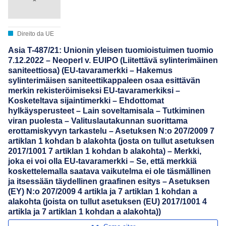
Direito da UE
Asia T-487/21: Unionin yleisen tuomioistuimen tuomio
7.12.2022 – Neoperl v. EUIPO (Liitettävä sylinterimäinen
saniteettiosa) (EU-tavaramerkki – Hakemus
sylinterimäisen saniteettikappaleen osaa esittävän
merkin rekisteröimiseksi EU-tavaramerkiksi –
Kosketeltava sijaintimerkki – Ehdottomat
hylkäysperusteet – Lain soveltamisala – Tutkiminen
viran puolesta – Valituslautakunnan suorittama
erottamiskyvyn tarkastelu – Asetuksen N:o 207/2009 7
artiklan 1 kohdan b alakohta (josta on tullut asetuksen
2017/1001 7 artiklan 1 kohdan b alakohta) – Merkki,
joka ei voi olla EU-tavaramerkki – Se, että merkkiä
koskettelemalla saatava vaikutelma ei ole täsmällinen
ja itsessään täydellinen graafinen esitys – Asetuksen
(EY) N:o 207/2009 4 artikla ja 7 artiklan 1 kohdan a
alakohta (joista on tullut asetuksen (EU) 2017/1001 4
artikla ja 7 artiklan 1 kohdan a alakohta))