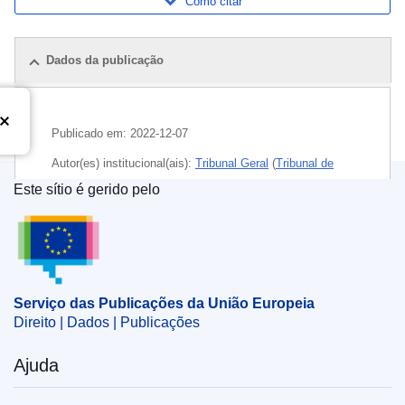
Como citar
Dados da publicação
Publicado em:
2022-12-07
Autor(es) institucional(ais):
Tribunal Geral
(
Tribunal de
Justiça da União Europeia
)
Este sítio é gerido pelo
Serviço das Publicações da União Europeia
Tema:
direito das marcas
,
instalação sanitária
,
marca
da UE
,
marca registada
CELEX : 62021TA0487
Serviço das Publicações da União Europeia
OJ : JOC_2023_035_R_0060
Direito | Dados | Publicações
IMMC : ARR-T-0487-2021
Ajuda